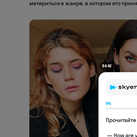
материться в жанре, в котором это приня
04:42
0%
Прочитайте 
 — How are you doing today? 
