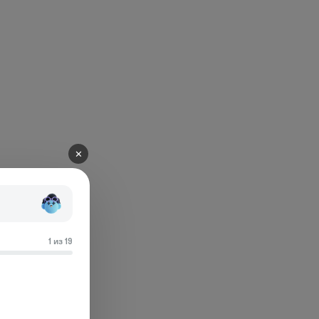
✕
1 из 19