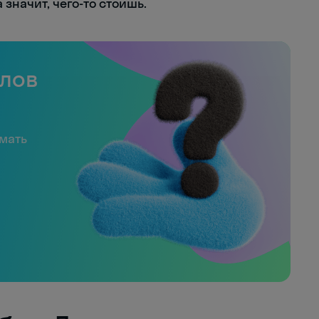
 значит, чего-то стоишь.
слов
имать