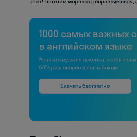
опыт! Ты с ним морально справляешься, а
1000 самых важных 
в английском языке
Реально нужная лексика, чтобы пон
60% разговоров в английском
Скачать бесплатно