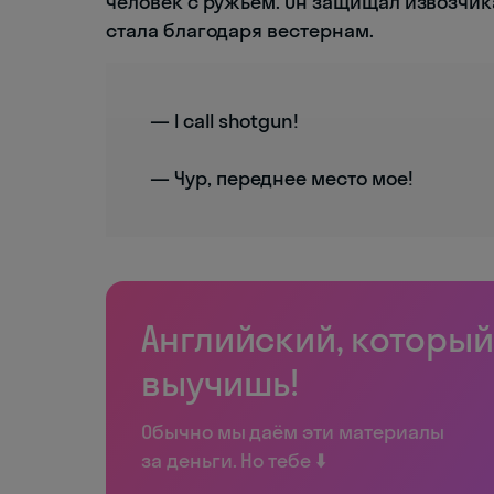
человек с ружьем. Он защищал извозчик
стала благодаря вестернам.
— I call shotgun!
— Чур, переднее место мое!
Английский, который
выучишь!
Обычно мы даём эти материалы
за деньги. Но тебе ⬇️