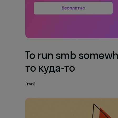
Бесплатно
To run smb somewh
то куда-то
[rʌn]