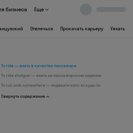
ля бизнеса
Еще
анцузский
Отвлечься
Прокачать карьеру
Уехать
To ride — ехать в качестве пассажира
To ride shotgun — ехать на пассажирском сидении
To run smb somewhere — подвезти кого-то куда-то
Свернуть содержание