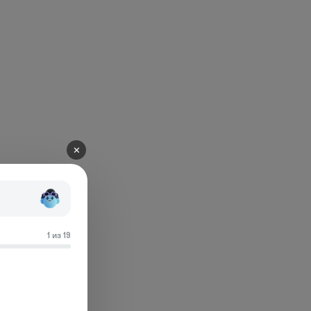
✕
1 из 19