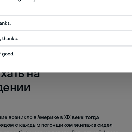
hanks.
, thanks.
f good.
ехать на
дении
е возникло в Америке в XIX веке: тогда
 рядом с каждым погонщиком экипажа сидел