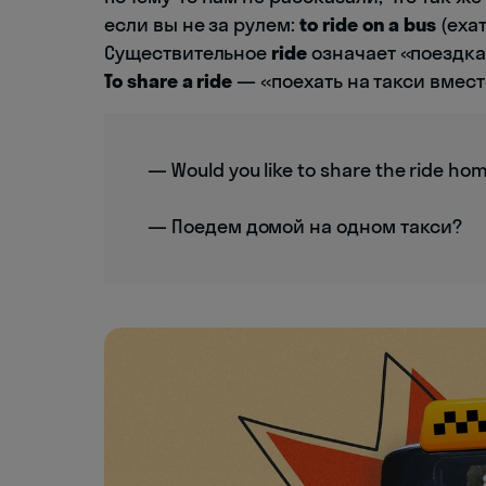
если вы не за рулем:
to ride on a bus
(ехат
Существительное
ride
означает «поездка»
To share a ride
— «поехать на такси вмест
— Would you like to share the ride ho
— Поедем домой на одном такси?