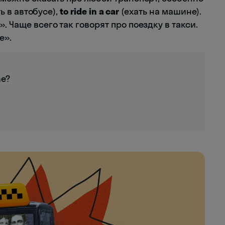
ь в автобусе),
to ride in a car
(ехать на машине).
. Чаще всего так говорят про поездку в такси.
е».
me?