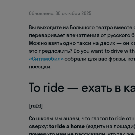
Обновлено: 30 октября 2025
Вы выходите из Большого театра вместе 
переваривает впечатления от русского б
Можно взять одно такси на двоих — он ка
это предложить? Do you want to drive with 
«Ситимобил»
собрали для вас фразы, ко
поездки.
To ride — ехать в 
[raɪd]
Со школы мы знаем, что глагол to ride о
сверху:
to ride a horse
(ездить на лошади
почему-то нам не рассказали, что так ж