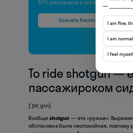
60% разговоров в английском
— _________
Скачать бесплатно
I am fine, t
I am normal
I feel mysel
To ride shotgun — 
пассажирском си
[ˈʃɒtˌɡʌn]
Вообще
shotgun
— это «ружье». Выражени
обстановка была неспокойная, поэтому