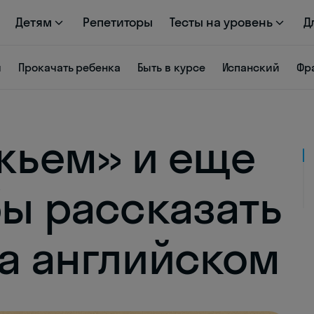
Детям
Репетиторы
Тесты на уровень
Д
я
Прокачать ребенка
Быть в курсе
Испанский
Фр
ужьем» и еще
бы рассказать
на английском