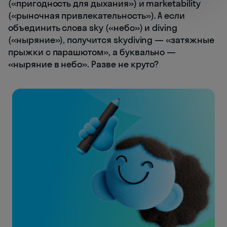
(«пригодность для дыхания») и marketability
(«рыночная привлекательность»). А если
объединить слова sky («небо») и diving
(«ныряние»), получится skydiving — «затяжные
прыжки с парашютом», а буквально —
«ныряние в небо». Разве не круто?