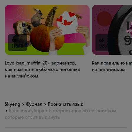
113.1K
98.4K
Love, bae, muffin: 20+ вариантов,
Как правильно на
как называть любимого человека
на английском
на английском
Skyeng
Журнал
Прокачать язык
Весенняя уборка: 5 стереотипов об английском,
которые стоит выкинуть