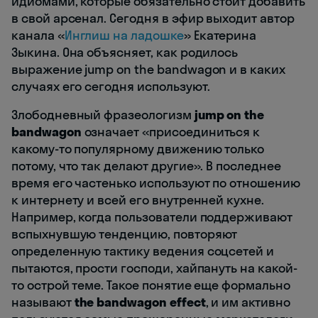
идиомами, которые обязательно стоит добавить
в свой арсенал. Сегодня в эфир выходит автор
канала «
Инглиш на ладошке
» Екатерина
Зыкина. Она объясняет, как родилось
выражение jump on the bandwagon и в каких
случаях его сегодня используют.
Злободневный фразеологизм
jump on the
bandwagon
означает «присоединиться к
какому-то популярному движению только
потому, что так делают другие». В последнее
время его частенько используют по отношению
к интернету и всей его внутренней кухне.
Например, когда пользователи поддерживают
вспыхнувшую тенденцию, повторяют
определенную тактику ведения соцсетей и
пытаются, прости господи, хайпануть на какой-
то острой теме. Такое понятие еще формально
называют
the bandwagon effect
, и им активно