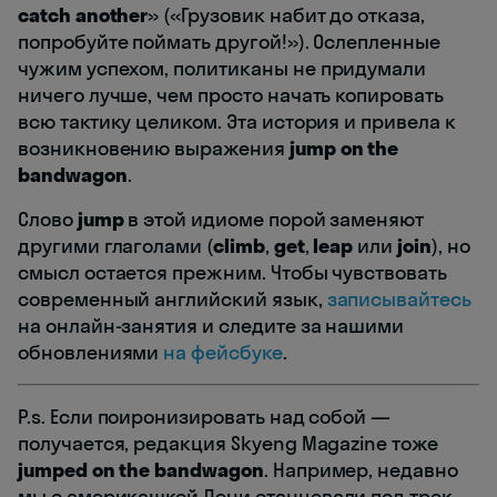
catch another
» («Грузовик набит до отказа,
попробуйте поймать другой!»). Ослепленные
чужим успехом, политиканы не придумали
ничего лучше, чем просто начать копировать
всю тактику целиком. Эта история и привела к
возникновению выражения
jump on the
bandwagon
.
Слово
jump
в этой идиоме порой заменяют
другими глаголами (
climb
,
get
,
leap
или
join
), но
смысл остается прежним. Чтобы чувствовать
современный английский язык,
записывайтесь
на онлайн-занятия и следите за нашими
обновлениями
на фейсбуке
.
P.s. Если поиронизировать над собой —
получается, редакция Skyeng Magazine тоже
jumped on the bandwagon
. Например, недавно
мы с америкашкой Дэни станцевали под трек