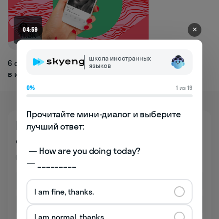
✕
04:59
11.3K
школа иностранных
6 отличных идей для подписей
языков
в инстаграме на английском языке
0%
1 из 19
Прочитайте мини-диалог и выберите 
Познакомьтесь
лучший ответ:

со школой бесплатно
 — How are you doing today? 

Премиум
— _________
I am fine, thanks.
I am normal, thanks.