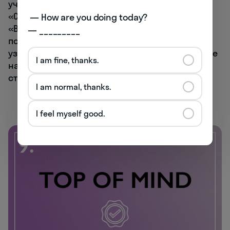
участвовали в опросах, где вас спрашивали:
«Слышали ли вы о такой-то марке?»,
 — How are you doing today? 

«Встречалось ли вам это название за
— _________
последний месяц?», — это как раз проверка
узнаваемости. Разумеется, все бренды хотят ее
I am fine, thanks.
наращивать, чтобы, в конце концов, прийти к
статусу
top of mind
.
I am normal, thanks.
I feel myself good.