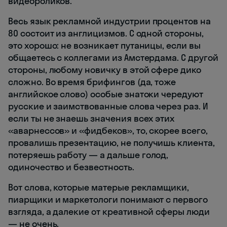
видеороликов.
Весь язык рекламной индустрии процентов на
80 состоит из англицизмов. С одной стороны,
это хорошо: не возникает путаницы, если вы
общаетесь с коллегами из Амстердама. С другой
стороны, любому новичку в этой сфере дико
сложно. Во время брифингов (да, тоже
английское слово) особые знатоки чередуют
русские и заимствованные слова через раз. И
если ты не знаешь значения всех этих
«аварнессов» и «фидбеков», то, скорее всего,
провалишь презентацию, не получишь клиента,
потеряешь работу — а дальше голод,
одиночество и безвестность.
Вот слова, которые матерые рекламщики,
пиарщики и маркетологи понимают с первого
взгляда, а далекие от креативной сферы люди
— не очень.