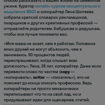
способ рассказать о вашей жизни на семейном
ужине. Куратор
онлайн-курсов концептуального
мышления MADS
и копирайтер Лена Шиляева
собрала краткий словарик рекламщиков,
пиарщиков и других креативных профессий —
отправляйте родителям, бабушкам и дедушкам,
чтобы они лучше понимали вас.
«Моя мама не знает, кем я работаю. Половина
моих друзей не могут объяснить, чем я
занимаюсь. 90 процентов людей,
переспрашивают, когда слышат мою
должность». Лена, 28 лет, копирайтер. Даже если
перевести слово по частям (
copy
—
«копировать»,
writer
— «писатель»), это не
поможет до конца описать профессию. Ведь
копирайтеры не просто механически
переписывают что-то на свой лад, но и
придумывают идеи для сценариев, статей,