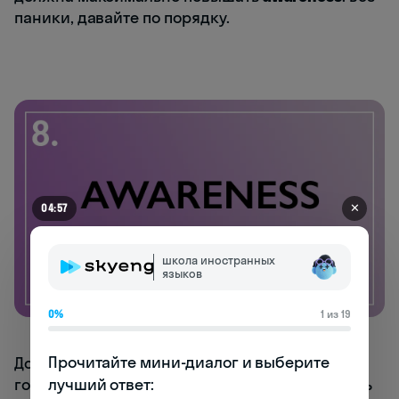
паники, давайте по порядку.
✕
04:50
школа иностранных
языков
0%
1 из 19
Прочитайте мини-диалог и выберите 
Дословно это «осведомленность», а проще
лучший ответ:

говоря, знание о бренде. Если вы когда-нибудь