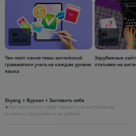
244.6K
86.6K
Чек-лист: какие темы английской
Зарубежные сайт
грамматики учить на каждом уровне
статьями на анг
языка
Skyeng
Журнал
Заставить себя
Как заставлять себя говорить на английском
в семье, с друзьями и на работе