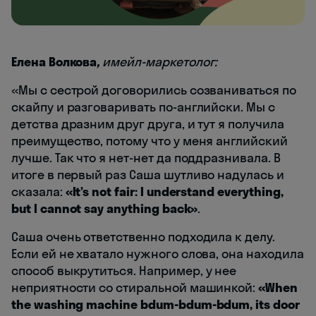
Елена Волкова
,
имейл-маркетолог:
«Мы с сестрой договорились созваниваться по
скайпу и разговаривать по-английски. Мы с
детства дразним друг друга, и тут я получила
преимущество, потому что у меня английский
лучше. Так что я нет-нет да поддразнивала. В
итоге в первый раз Саша шутливо надулась и
сказала:
«It’s not fair: I understand everything,
but I cannot say anything back»
.
Саша очень ответственно подходила к делу.
Если ей не хватало нужного слова, она находила
способ выкрутиться. Например, у нее
неприятности со стиральной машинкой:
«When
the washing machine bdum-bdum-bdum, its door