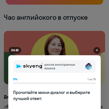
Час английского в отпуске
✕
04:42
школа иностранных
языков
0%
1 из 19
Прочитайте мини-диалог и выберите 
Дарья Умярова,
руководитель SMM-отдела:
лучший ответ:

«Я хорошо знаю английский и свободно на нем