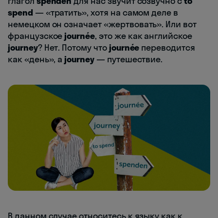
глагол
spenden
для нас звучит созвучно с
to
spend
— «тратить», хотя на самом деле в
немецком он означает «жертвовать». Или вот
французское
journée
, это же как английское
journey
? Нет. Потому что
journée
переводится
как «день», а
journey
— путешествие.
В данном случае относитесь к языку как к