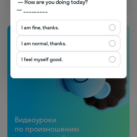
 — How are you doing today? 

— _________
I am fine, thanks.
I am normal, thanks.
I feel myself good.
Видеоуроки
по произношению