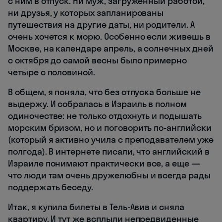
с ним в отпуск. Ни муж, загруженный работой,
ни друзья, у которых запланированы
путешествия на другие даты, ни родители. А
очень хочется к морю. Особенно если живешь в
Москве, на календаре апрель, а солнечных дней
с октября до самой весны было примерно
четыре с половиной.
В общем, я поняла, что без отпуска больше не
выдержу. И собралась в Израиль в полном
одиночестве: не только отдохнуть и подышать
морским бризом, но и поговорить по-английски
(который я активно учила с преподавателем уже
полгода). В интернете писали, что английский в
Израиле понимают практически все, а еще —
что люди там очень дружелюбны и всегда рады
поддержать беседу.
Итак, я купила билеты в Тель-Авив и сняла
квартиру. И тут же всплыли непредвиденные