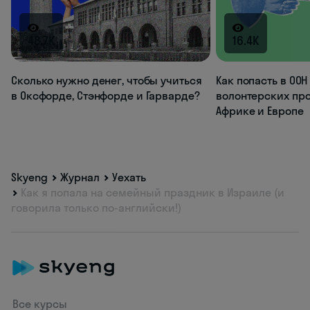
48.7K
16.4K
Сколько нужно денег, чтобы учиться
Как попасть в ООН
в Оксфорде, Стэнфорде и Гарварде?
волонтерских про
Африке и Европе
Skyeng
Журнал
Уехать
Как я попала на семейный праздник в Израиле (и
говорила только по-английски!)
Все курсы