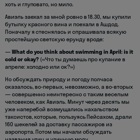
хоть и глуповато, но мило.
Авиэль заехал за мной ровно в 18.30, мы купили
бутылку красного вина и поехали в Ашдод.
Поначалу я стеснялась и спрашивала всякую
простейшую светскую ерунду вроде:
—
What do you think about swimming in April: is it
cold or okay?
(«Что ты думаешь про купание в
апреле: холодно или ок?»)
Но обсуждать природу и погоду полчаса
оказалось, во-первых, невозможно, а во-вторых
— совершенно неинтересно с таким веселым
человеком, как Авиэль. Минут через десять мы
уже наперебой возмущались нахальством
таксистов, которые, пользуясь Пейсахом, драли
160 шекелей за доставку пассажиров из
аэропорта. Потом мы начали обсуждать
названия улиц и уличную моду.