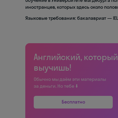
Обучение в Университете Магдебурга пол
иностранцев, которых здесь около полов
Языковые требования: бакалавриат — IELTS
Английский, который
выучишь!
Обычно мы даём эти материалы
за деньги. Но тебе ⬇️
Бесплатно