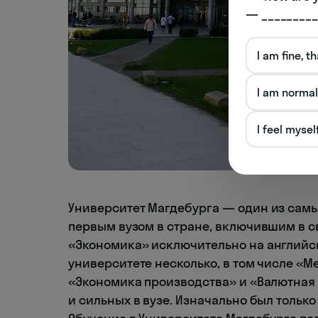
— _________
I am fine, t
I am normal
I feel mysel
Университет Магдебурга — один из самы
первым вузом в стране, включившим в с
«Экономика» исключительно на английс
университете несколько, в том числе 
«Экономика производства» и «Валютная
и сильных в вузе. Изначально был только