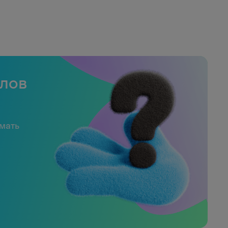
слов
имать