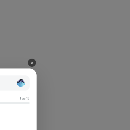
✕
1 из 19