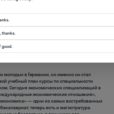
hanks.
, thanks.
f good.
х молодых в Германии, но именно он стал
вой учебный план курсы по специальности
ком. Сегодня экономических специализаций в
«Международные экономические отношения»,
 экономика» — одни из самых востребованных
 бакалавриат, теперь есть и магистратура.