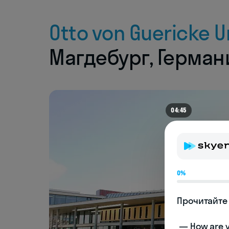
Otto von Guericke 
Магдебург, Герман
04:45
0%
Прочитайте 
 — How are you doing today? 
