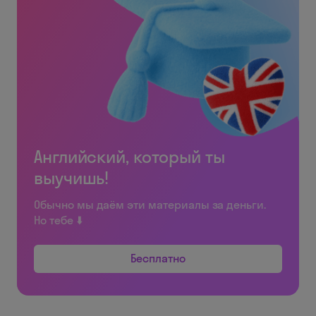
Английский, который ты
выучишь!
Обычно мы даём эти материалы за деньги.
Но тебе ⬇️
Бесплатно