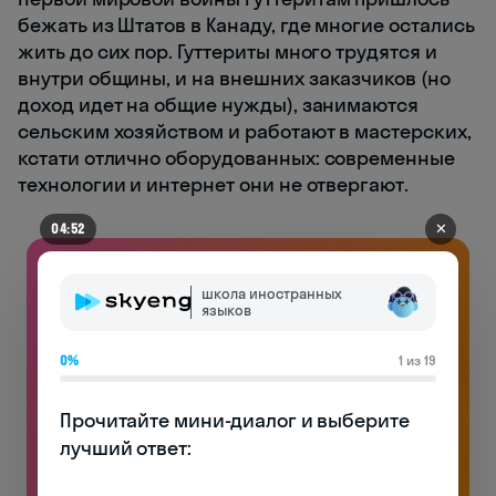
бежать из Штатов в Канаду, где многие остались
жить до сих пор. Гуттериты много трудятся и
внутри общины, и на внешних заказчиков (но
доход идет на общие нужды), занимаются
сельским хозяйством и работают в мастерских,
кстати отлично оборудованных: современные
технологии и интернет они не отвергают.
✕
04:52
школа иностранных
языков
0%
1 из 19
Прочитайте мини-диалог и выберите 
лучший ответ:
