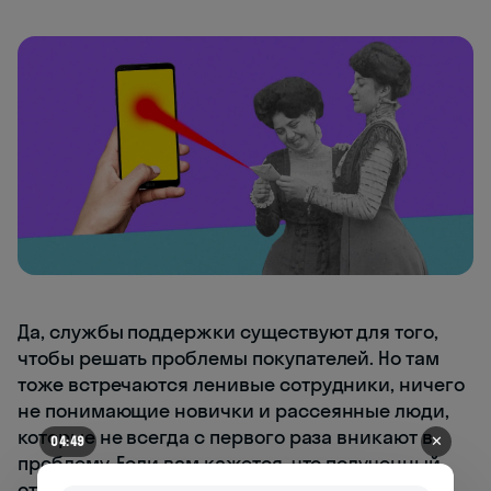
Да, службы поддержки существуют для того,
чтобы решать проблемы покупателей. Но там
тоже встречаются ленивые сотрудники, ничего
не понимающие новички и рассеянные люди,
которые не всегда с первого раза вникают в
✕
04:49
проблему. Если вам кажется, что полученный
ответ больше смахивает на отписку и никакой