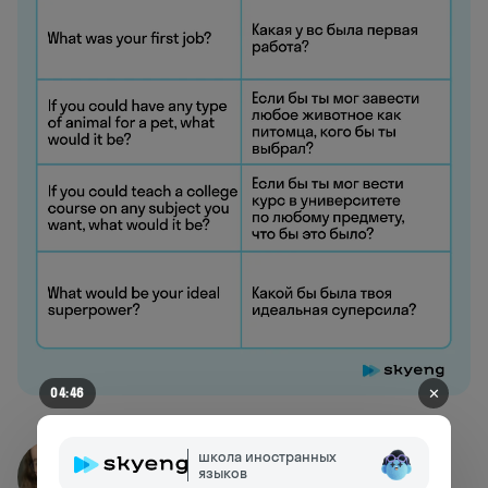
✕
04:39
школа иностранных
Дарья Кушнир
языков