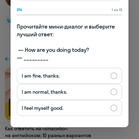
Автор Skyeng
0%
1 из 19
Прочитайте мини-диалог и выберите 
лучший ответ:

 — How are you doing today? 

— _________
К предыдущей статье
I am fine, thanks.
I am normal, thanks.
I feel myself good.
64.8K
Как ответить на «спасибо»
на английском: 10 разных вариантов