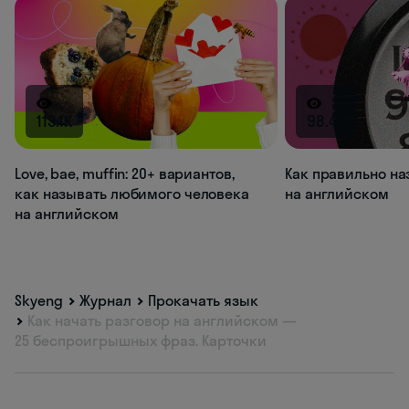
113.1K
98.4K
Love, bae, muffin: 20+ вариантов,
Как правильно на
как называть любимого человека
на английском
на английском
Skyeng
Журнал
Прокачать язык
Как начать разговор на английском —
25 беспроигрышных фраз. Карточки