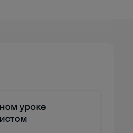
дном уроке
дистом