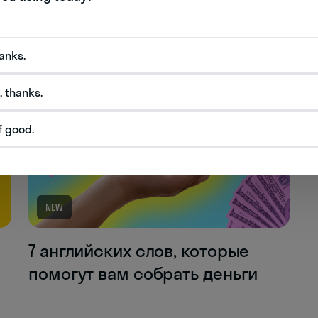
К следующей статье
hanks.
, thanks.
f good.
NEW
7 английских слов, которые
помогут вам собрать деньги