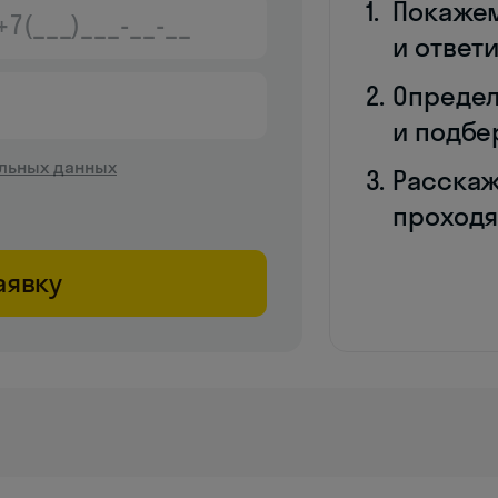
Покаже
и ответ
Определ
и подбе
льных данных
Расскаж
проходя
аявку