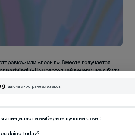
отправка» или «посыл». Вместе получается
ar partying!
(«На новогодней вечеринке я буду
школа иностранных языков
ь, как правильно резать ковер, то есть
робно почитать здесь. А еще девять сленговых
е
.
мини-диалог и выберите лучший ответ:
