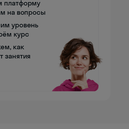
м платформу
им на вопросы
им уровень
рём курс
ем, как
т занятия
Skyeng Chat
online