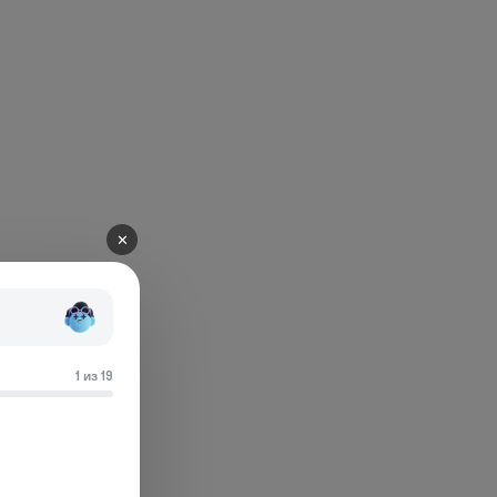
✕
1 из 19