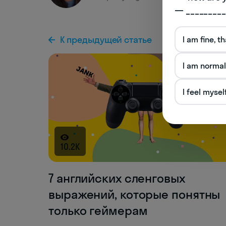
— _________
К предыдущей статье
I am fine, t
I am normal
I feel mysel
10.2K
7 английских сленговых
выражений, которые понятны
только геймерам