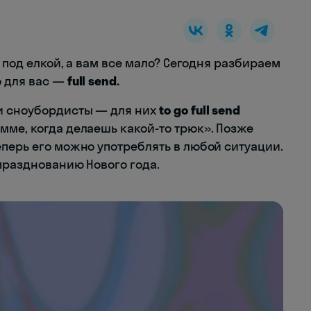
 под елкой, а вам все мало? Сегодня разбираем
о для вас —
full send.
и сноубордисты — для них
to go full send
мме, когда делаешь какой-то трюк». Позже
еперь его можно употреблять в любой ситуации.
 празднованию Нового года.