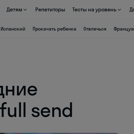
Детям
Репетиторы
Тесты на уровень
Д
Испанский
Прокачать ребенка
Отвлечься
Француз
дние
full send