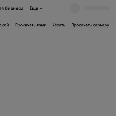
ля бизнеса
Еще
ский
Прокачать язык
Уехать
Прокачать карьеру