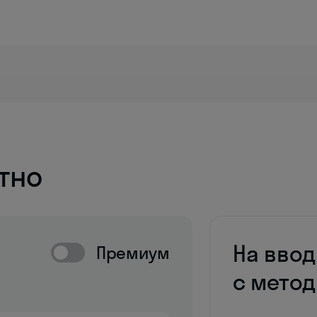
тно
На вво
Премиум
с мето