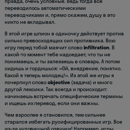
правда, очень условные. Ведь тогда все
переводилось автоматическими
переводчиками и, прямо скажем, душу в это
никто не вкладывал.
В этой игре шпион в одиночку действует против
сильно превосходящих сил противника. Всю
игру перед тобой маячит слово
infiltration
. В
какой-то момент тебе надоедает, что ты не
понимаешь, и ты залезаешь в словарь. А потом
сидишь и гордишься: «Ой, внедрение, понятно.
Какой я теперь молодец!». Из этой же игры я
почерпнул слово
objective
(задача) и много
другой лексики. Так всегда и происходит:
начинаешь встречать специфические термины
и ищешь их перевод, если они важны.
Чем взрослее я становился, тем сильнее
старался избегать русифицированных игр. Все
из-за чудовищной озвучки! Например, игры