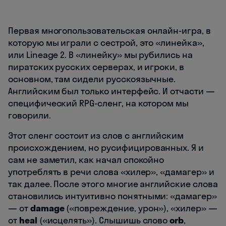
Первая многопользовательская онлайн-игра, в
которую мы играли с сестрой, это «линейка»,
или Lineage 2. В «линейку» мы рубились на
пиратских русских серверах, и игроки, в
основном, там сидели русскоязычные.
Английским был только интерфейс. И отчасти —
специфический RPG-сленг, на котором мы
говорили.
Этот сленг состоит из слов с английским
происхождением, но русифицированных. Я и
сам не заметил, как начал спокойно
употреблять в речи слова «хилер», «дамагер» и
так далее. После этого многие английские слова
становились интуитивно понятными: «дамагер»
— от
damage
(«повреждение, урон»), «хилер» —
от
heal
(«исцелять»). Слышишь слово
orb
,