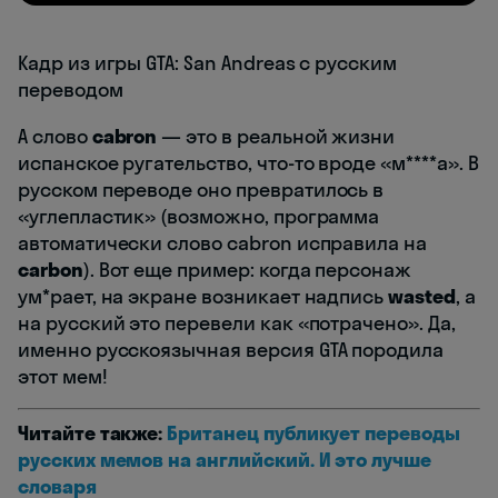
Кадр из игры GTA: San Andreas с русским
переводом
А слово
cabron
— это в реальной жизни
испанское ругательство, что-то вроде «м****а». В
русском переводе оно превратилось в
«углепластик» (возможно, программа
автоматически слово cabron исправила на
carbon
). Вот еще пример: когда персонаж
ум*рает, на экране возникает надпись
wasted
, а
на русский это перевели как «потрачено». Да,
именно русскоязычная версия GTA породила
этот мем!
Читайте также:
Британец публикует переводы
русских мемов на английский. И это лучше
словаря