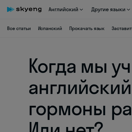
Английский
Другие языки
Все статьи
Испанский
Прокачать язык
Заставит
Когда мы у
английский
гормоны ра
Или нет?