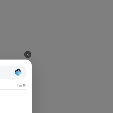
✕
1 из 19