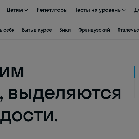
Детям
Репетиторы
Тесты на уровень
Д
ь себя
Быть в курсе
Вики
Французский
Отвлечь
чим
, выделяются
дости.