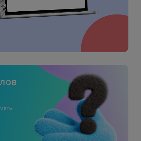
слов
имать