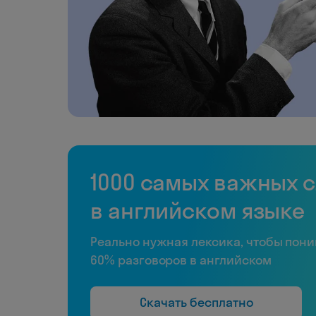
1000 самых важных 
в английском языке
Реально нужная лексика, чтобы пон
60% разговоров в английском
Скачать бесплатно