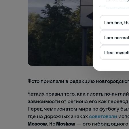
— _________
I am fine, t
I am normal
I feel mysel
Фото прислали в редакцию новгородског
Четких правил того, как писать по-англий
зависимости от региона его как переводя
Перед чемпионатом мира по футболу бы
где на дорожных знаках
советовали
испо
Moscow
. Но
Moskow
— это гибрид одного 