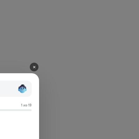
✕
1 из 19