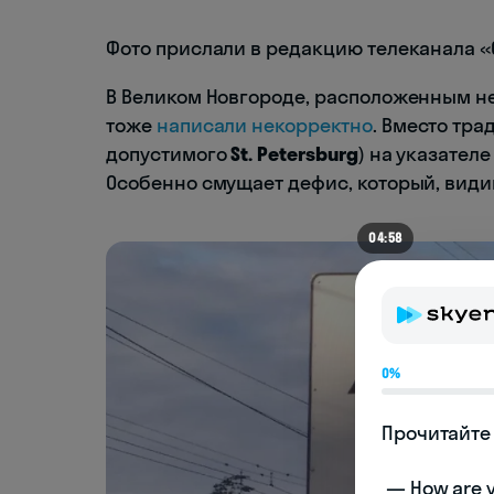
Фото прислали в редакцию телеканала «
В Великом Новгороде, расположенным не
тоже
написали некорректно
. Вместо тр
допустимого
St. Petersburg
) на указател
Особенно смущает дефис, который, видим
04:54
0%
Прочитайте 
 — How are you doing today? 
