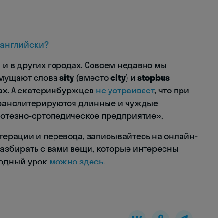
-английски?
 и в других городах. Совсем недавно мы
змущают слова
sity
(вместо
city
) и
stopbus
ках. А екатеринбуржцев
не устраивает
, что при
транслитерируются длинные и чуждые
отезно-ортопедическое предприятие».
терации и перевода, записывайтесь на онлайн-
разбирать с вами вещи, которые интересны
водный урок
можно здесь
.