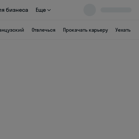
ля бизнеса
Еще
анцузский
Отвлечься
Прокачать карьеру
Уехать