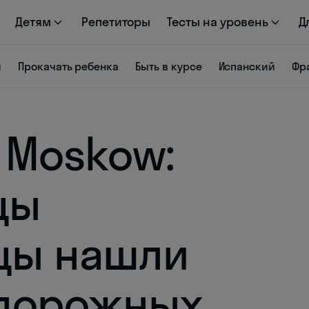
Детям
Репетиторы
Тесты на уровень
Д
я
Прокачать ребенка
Быть в курсе
Испанский
Фр
в Moskow:
цы
цы нашли
 дорожных