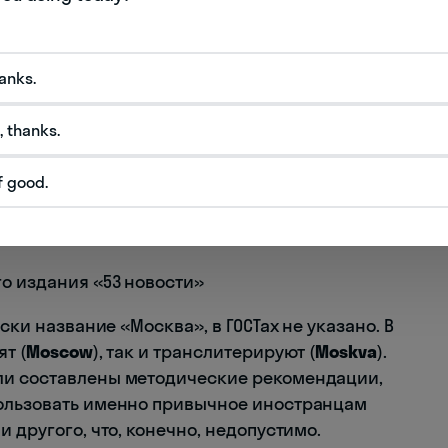
hanks.
, thanks.
f good.
о издания «53 новости»
ски название «Москва», в ГОСТах не указано. В
т (
Moscow
), так и транслитерируют (
Moskva
).
ли составлены методические рекомендации,
льзовать именно привычное иностранцам
и другого, что, конечно, недопустимо.