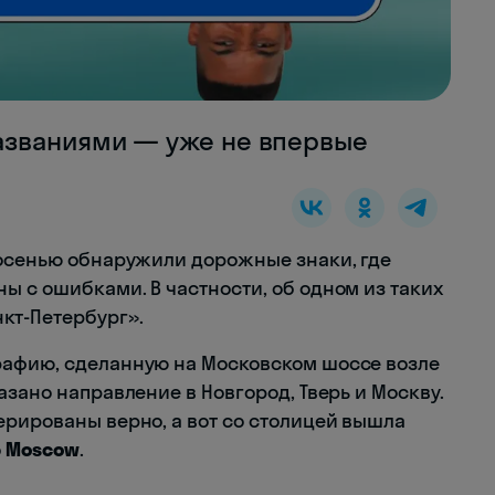
азваниями — уже не впервые
 осенью обнаружили дорожные знаки, где
ы с ошибками. В частности, об одном из таких
кт-Петербург».
рафию, сделанную на Московском шоссе возле
азано направление в Новгород, Тверь и Москву.
ерированы верно, а вот со столицей вышла
о
Moscow
.