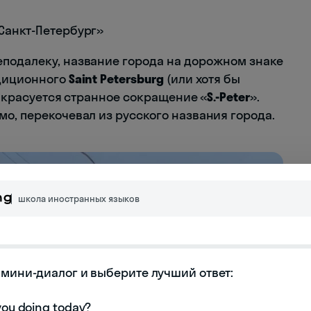
Санкт-Петербург»
подалеку, название города на дорожном знаке
адиционного
Saint Petersburg
(или хотя бы
е красуется странное сокращение «
S.-Peter
».
о, перекочевал из русского названия города.
школа иностранных языков
мини-диалог и выберите лучший ответ:
