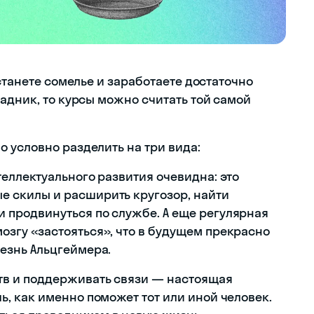
hanks.
 станете сомелье и заработаете достаточно
, thanks.
адник, то курсы можно считать той самой
f good.
 условно разделить на три вида:
теллектуального развития очевидна: это
е скилы и расширить кругозор, найти
 продвинуться по службе. А еще регулярная
озгу «застояться», что в будущем прекрасно
лезнь Альцгеймера.
тв и поддерживать связи — настоящая
ь, как именно поможет тот или иной человек.