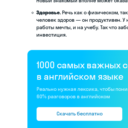
Новый знакомый вполне может оказа
Здоровье.
Речь как о физическом, так
человек здоров — он продуктивен. У 
работы мечты, и на учебу. Так что з
инвестиция.
1000 самых важных 
в английском языке
Реально нужная лексика, чтобы пон
60% разговоров в английском
Скачать бесплатно