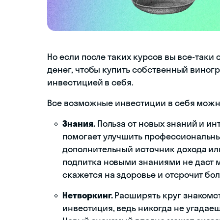
— _________
I am fine, t
Но если после таких курсов вы все-таки
I am normal
денег, чтобы купить собственный виногр
инвестицией в себя.
I feel mysel
Все возможные инвестиции в себя можно
Знания.
Польза от новых знаний и ин
помогает улучшить профессиональны
дополнительный источник дохода или
подпитка новыми знаниями не даст м
скажется на здоровье и отсрочит бо
Нетворкинг.
Расширять круг знакомс
инвестиция, ведь никогда не угадаеш