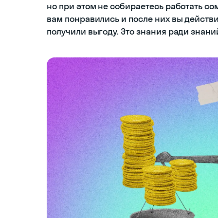
но при этом не собираетесь работать со
вам понравились и после них вы действи
получили выгоду. Это знания ради знаний
04:50
0%
Прочитайте 
 — How are you doing today? 
