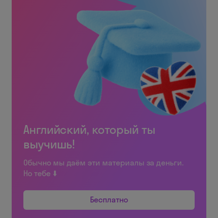
Английский, который ты
выучишь!
Обычно мы даём эти материалы за деньги.
Но тебе ⬇️
Бесплатно