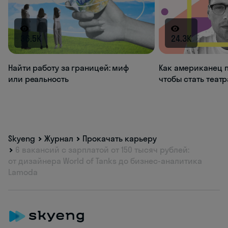
36.5K
24.3K
Найти работу за границей: миф
Как американец п
или реальность
чтобы стать теат
Skyeng
Журнал
Прокачать карьеру
6 вакансий с зарплатой от 150 тысяч рублей:
от дизайнера World of Tanks до бизнес-аналитика
Lamoda