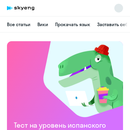
Все статьи
Вики
Прокачать язык
Заставить себ
Skyeng Chat
online
Тест на уровень испанского