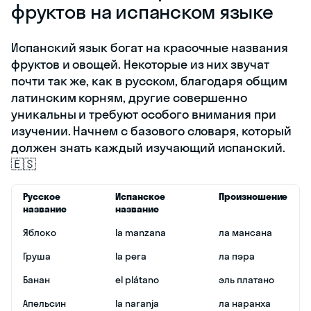
фруктов на испанском языке
Испанский язык богат на красочные названия
фруктов и овощей. Некоторые из них звучат
почти так же, как в русском, благодаря общим
латинским корням, другие совершенно
уникальны и требуют особого внимания при
изучении. Начнем с базового словаря, который
должен знать каждый изучающий испанский.
🇪🇸
Русское
Испанское
Произношение
название
название
Яблоко
la manzana
ла мансана
Груша
la pera
ла пэра
Банан
el plátano
эль платано
Апельсин
la naranja
ла наранха