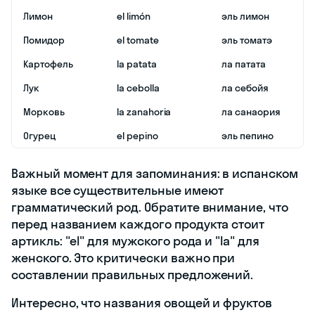
Лимон
el limón
эль лимон
Помидор
el tomate
эль томатэ
Картофель
la patata
ла патата
Лук
la cebolla
ла себойя
Морковь
la zanahoria
ла санаория
Огурец
el pepino
эль пепино
Важный момент для запоминания: в испанском
языке все существительные имеют
грамматический род. Обратите внимание, что
перед названием каждого продукта стоит
артикль: "el" для мужского рода и "la" для
женского. Это критически важно при
составлении правильных предложений.
Интересно, что названия овощей и фруктов