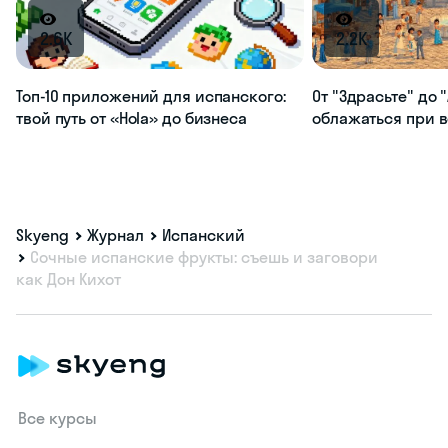
2.6K
2.2K
Топ-10 приложений для испанского:
От "Здрасьте" до "
твой путь от «Hola» до бизнеса
облажаться при 
Skyeng
Журнал
Испанский
Сочные испанские фрукты: съешь и заговори
как Дон Кихот
Все курсы