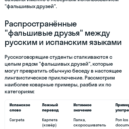
"фальшивых друзей".
Распространённые
"фальшивые друзья" между
русским и испанским языками
Русскоговорящие студенты сталкиваются с
целым рядом "фальшивых друзей", которые
могут превратить обычную беседу в настоящее
лингвистическое приключение. Рассмотрим
наиболее коварные примеры, разбив их по
категориям:
Испанское
Ложный
Истинное
Приме
слово
перевод
значение
употр
Carpeta
Карпета
Папка,
Pon los
(ковёр)
скоросшиватель
docum