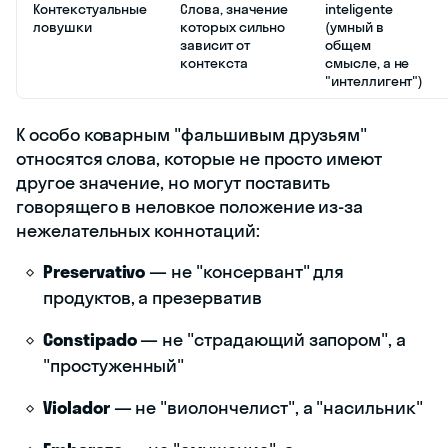
Контекстуальные
Слова, значение
inteligente
ловушки
которых сильно
(умный в
зависит от
общем
контекста
смысле, а не
"интеллигент")
К особо коварным "фальшивым друзьям"
относятся слова, которые не просто имеют
другое значение, но могут поставить
говорящего в неловкое положение из-за
нежелательных коннотаций:
Preservativo
— не "консервант" для
продуктов, а презерватив
Constipado
— не "страдающий запором", а
"простуженный"
Violador
— не "виолончелист", а "насильник"