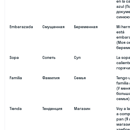
en la c
azul (
докуме
синюю 
Embarazada
Смущенная
Беременная
Mi her
está
embar
(Моя с
берем
Sopa
Сопеть
Суп
La sopa
calient
горячи
Familia
Фамилия
Семья
Tengo 
familia
(У мен
больш
семья)
Tienda
Тенденция
Магазин
Voy a l
a comp
pan (Я 
магази
хлебом