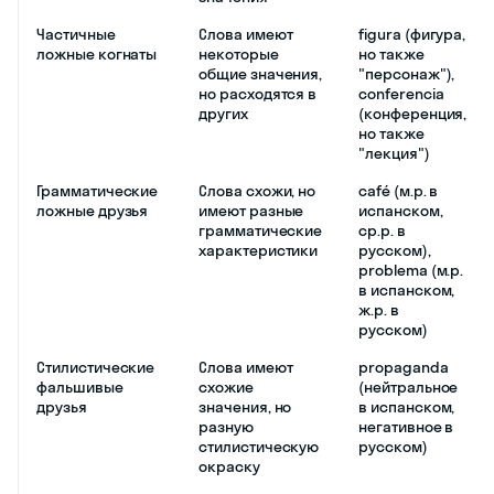
Частичные
Слова имеют
figura (фигура,
ложные когнаты
некоторые
но также
общие значения,
"персонаж"),
но расходятся в
conferencia
других
(конференция,
но также
"лекция")
Грамматические
Слова схожи, но
café (м.р. в
ложные друзья
имеют разные
испанском,
грамматические
ср.р. в
характеристики
русском),
problema (м.р.
в испанском,
ж.р. в
русском)
Стилистические
Слова имеют
propaganda
фальшивые
схожие
(нейтральное
друзья
значения, но
в испанском,
разную
негативное в
стилистическую
русском)
окраску