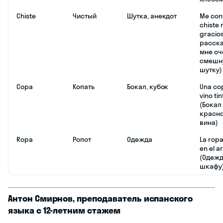
Chiste
Чистый
Шутка, анекдот
Me con
chiste
gracios
расск
мне оч
смешн
шутку)
Copa
Копать
Бокал, кубок
Una co
vino tin
(Бокал
красно
вина)
Ropa
Ропот
Одежда
La ropa
en el a
(Одежд
шкафу
Антон Смирнов, преподаватель испанского
языка с 12-летним стажем