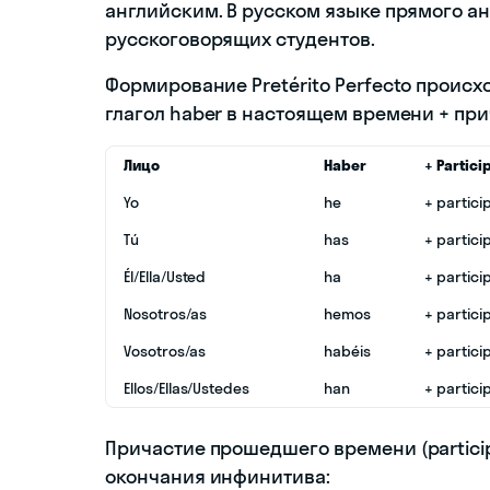
английским. В русском языке прямого ана
русскоговорящих студентов.
Формирование Pretérito Perfecto происх
глагол haber в настоящем времени + при
Лицо
Haber
+ Partici
Yo
he
+ partici
Tú
has
+ partici
Él/Ella/Usted
ha
+ partici
Nosotros/as
hemos
+ partici
Vosotros/as
habéis
+ partici
Ellos/Ellas/Ustedes
han
+ partici
Причастие прошедшего времени (partici
окончания инфинитива: