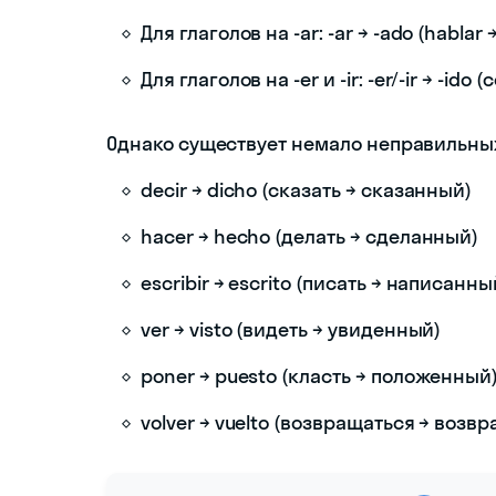
Для глаголов на -ar: -ar → -ado (hablar 
Для глаголов на -er и -ir: -er/-ir → -ido (
Однако существует немало неправильных
decir → dicho (сказать → сказанный)
hacer → hecho (делать → сделанный)
escribir → escrito (писать → написанны
ver → visto (видеть → увиденный)
poner → puesto (класть → положенный
volver → vuelto (возвращаться → воз