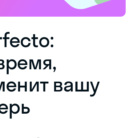
rfecto:
время,
менит вашу
верь