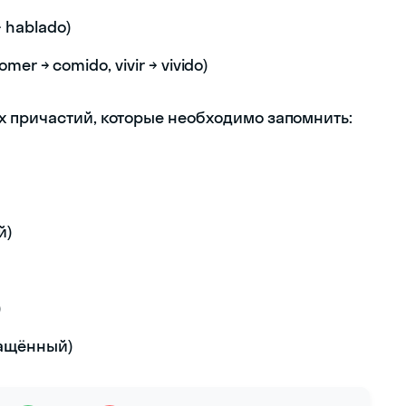
→ hablado)
comer → comido, vivir → vivido)
 причастий, которые необходимо запомнить:
й)
)
вращённый)