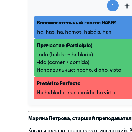
1
➕
Вспомогательный глагол HABER
he, has, ha, hemos, habéis, han
Причастие (Participio)
-ado (hablar → hablado)
-ido (comer → comido)
Неправильные: hecho, dicho, visto
Pretérito Perfecto
He hablado, has comido, ha visto
Марина Петрова, старший преподавател
Когда я начала преподавать испанский, P