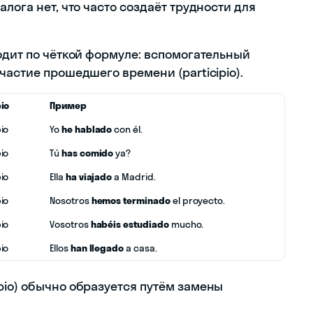
лога нет, что часто создаёт трудности для
одит по чёткой формуле: вспомогательный
частие прошедшего времени (participio).
pio
Пример
pio
Yo
he hablado
con él.
pio
Tú
has comido
ya?
pio
Ella
ha viajado
a Madrid.
pio
Nosotros
hemos terminado
el proyecto.
pio
Vosotros
habéis estudiado
mucho.
pio
Ellos
han llegado
a casa.
pio) обычно образуется путём замены