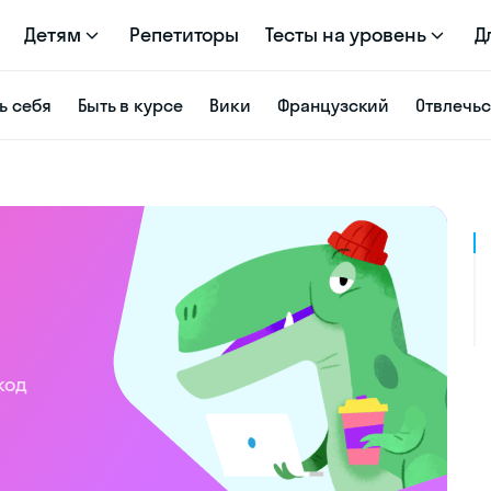
Детям
Репетиторы
Тесты на уровень
Д
ь себя
Быть в курсе
Вики
Французский
Отвлечь
код