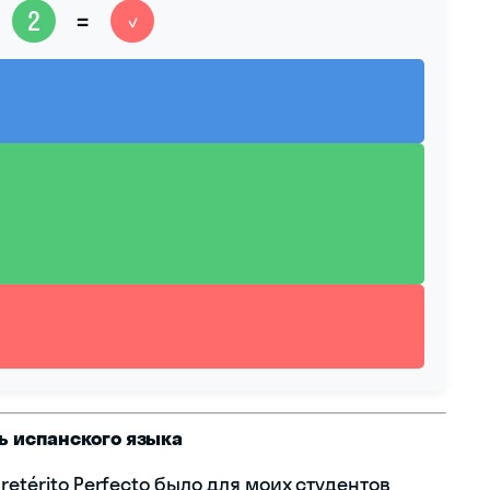
2
=
✓
ь испанского языка
retérito Perfecto было для моих студентов