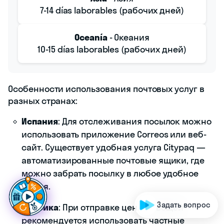
7-14 días laborables (рабочих дней)
Oceanía
- Океания
10-15 días laborables (рабочих дней)
Особенности использования почтовых услуг в
разных странах:
Испания
: Для отслеживания посылок можно
использовать приложение Correos или веб-
сайт. Существует удобная услуга Citypaq —
автоматизированные почтовые ящики, где
можно забрать посылку в любое удобное
Г
о
т
о
в
ы
|
время.
Задать вопрос
Мексика
: При отправке ценных вещей
рекомендуется использовать частные