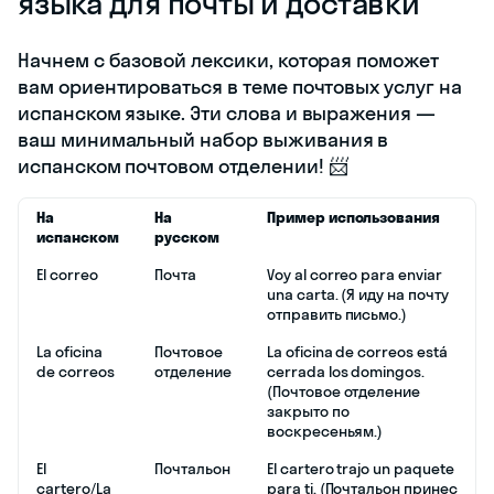
языка для почты и доставки
Начнем с базовой лексики, которая поможет
вам ориентироваться в теме почтовых услуг на
испанском языке. Эти слова и выражения —
ваш минимальный набор выживания в
испанском почтовом отделении! 📨
На
На
Пример использования
испанском
русском
El correo
Почта
Voy al correo para enviar
una carta. (Я иду на почту
отправить письмо.)
La oficina
Почтовое
La oficina de correos está
de correos
отделение
cerrada los domingos.
(Почтовое отделение
закрыто по
воскресеньям.)
El
Почтальон
El cartero trajo un paquete
cartero/La
para ti. (Почтальон принес