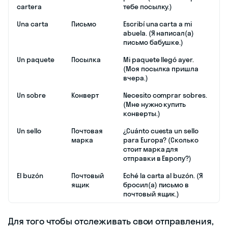
cartera
тебе посылку.)
Una carta
Письмо
Escribí una carta a mi
abuela. (Я написал(а)
письмо бабушке.)
Un paquete
Посылка
Mi paquete llegó ayer.
(Моя посылка пришла
вчера.)
Un sobre
Конверт
Necesito comprar sobres.
(Мне нужно купить
конверты.)
Un sello
Почтовая
¿Cuánto cuesta un sello
марка
para Europa? (Сколько
стоит марка для
отправки в Европу?)
El buzón
Почтовый
Eché la carta al buzón. (Я
ящик
бросил(а) письмо в
почтовый ящик.)
Для того чтобы отслеживать свои отправления,