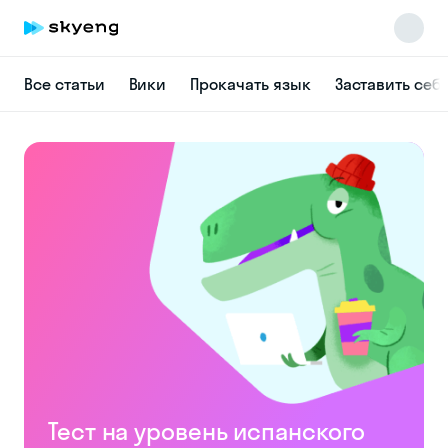
Все статьи
Вики
Прокачать язык
Заставить себ
Skyeng Chat
online
Тест на уровень испанского