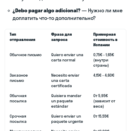
¿Debo pagar algo adicional?
— Нужно ли мне
доплатить что-то дополнительно?
Тип
Фраза для
Примерная
отправления
запроса
стоимость в
Испании
Обычное письмо
Quiero enviar una
0,75€ - 1,65€
carta normal
(внутри
страны)
Заказное
Necesito enviar
4,15€ - 4,60€
письмо
una carta
certificada
Обычная
Quisiera mandar
От 5,95€
посылка
un paquete
(зависит от
estándar
веса)
Срочная
Quiero enviar un
От 15,55€
посылка
paquete urgente