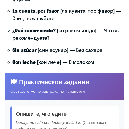
La cuenta, por favor
[ла куэнта, пор фавор] —
Счёт, пожалуйста
¿Qué recomienda?
[кэ рэкомьенда] — Что вы
рекомендуете?
Sin azúcar
[син асукар] — Без сахара
Con leche
[кон лече] — С молоком
🍽️ Практическое задание
Составьте меню завтрака на испанском
Опишите, что едите
Desayuno café con leche y tostadas
(Я завтракаю
кофе с молоком и тостами)