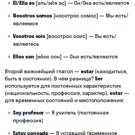
Él/Ella es
[эль/эйя эс] — Он/Она есть/является
Nosotros somos
[носотрос сомос] — Мы есть/
являемся
Vosotros sois
[восотрос соис] — Вы есть/
являетесь
Ellos son
[эйос сон] — Они есть/являются
Второй важнейший глагол —
estar
(находиться,
быть в состоянии). В чём разница?
Ser
используется для постоянных характеристик
(национальность, профессия, характер),
estar
—
для временных состояний и местоположения:
Soy profesor
— Я учитель (постоянная
профессия)
Estoy cansado
— Я уставший (временное