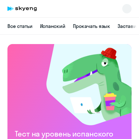
Все статьи
Испанский
Прокачать язык
Заставит
Skyeng Chat
online
Тест на уровень испанского