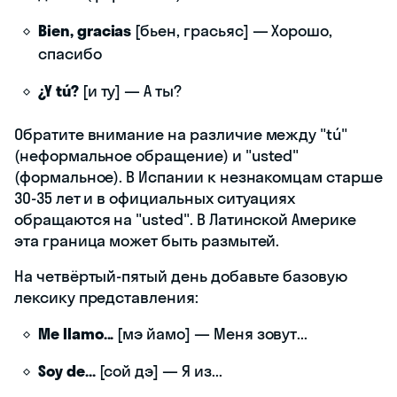
Bien, gracias
[бьен, грасьяс] — Хорошо,
спасибо
¿Y tú?
[и ту] — А ты?
Обратите внимание на различие между "tú"
(неформальное обращение) и "usted"
(формальное). В Испании к незнакомцам старше
30-35 лет и в официальных ситуациях
обращаются на "usted". В Латинской Америке
эта граница может быть размытей.
На четвёртый-пятый день добавьте базовую
лексику представления:
Me llamo...
[мэ йамо] — Меня зовут...
Soy de...
[сой дэ] — Я из...