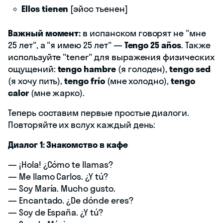
Ellos tienen
[эйос тьенен]
Важный момент:
в испанском говорят не "мне
25 лет", а "я имею 25 лет" —
Tengo 25 años
. Также
используйте "tener" для выражения физических
ощущений:
tengo hambre
(я голоден),
tengo sed
(я хочу пить),
tengo frío
(мне холодно),
tengo
calor
(мне жарко).
Теперь составим первые простые диалоги.
Повторяйте их вслух каждый день:
Диалог 1: Знакомство в кафе
— ¡Hola! ¿Cómo te llamas?
— Me llamo Carlos. ¿Y tú?
— Soy María. Mucho gusto.
— Encantado. ¿De dónde eres?
— Soy de España. ¿Y tú?