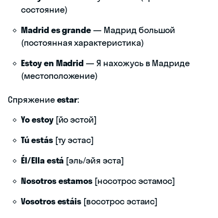
состояние)
Madrid es grande
— Мадрид большой
(постоянная характеристика)
Estoy en Madrid
— Я нахожусь в Мадриде
(местоположение)
Спряжение
estar
:
Yo estoy
[йо эстой]
Tú estás
[ту эстас]
Él/Ella está
[эль/эйя эста]
Nosotros estamos
[носотрос эстамос]
Vosotros estáis
[восотрос эстаис]