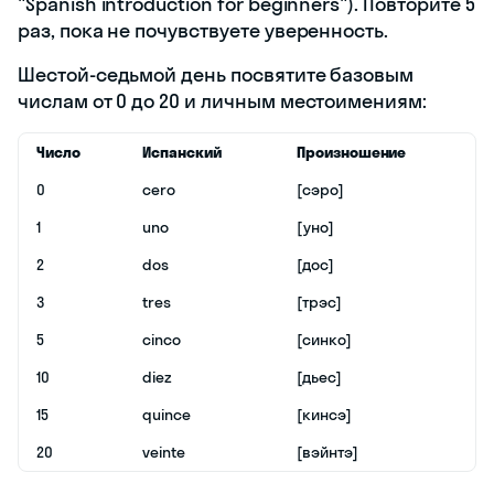
"Spanish introduction for beginners"). Повторите 5
раз, пока не почувствуете уверенность.
Шестой-седьмой день посвятите базовым
числам от 0 до 20 и личным местоимениям:
Число
Испанский
Произношение
0
cero
[сэро]
1
uno
[уно]
2
dos
[дос]
3
tres
[трэс]
5
cinco
[синко]
10
diez
[дьес]
15
quince
[кинсэ]
20
veinte
[вэйнтэ]