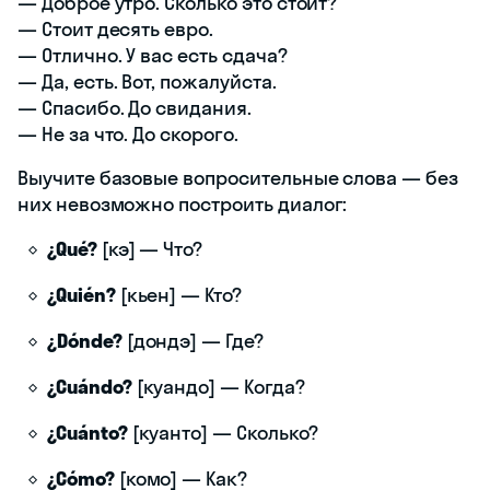
— Доброе утро. Сколько это стоит?
— Стоит десять евро.
— Отлично. У вас есть сдача?
— Да, есть. Вот, пожалуйста.
— Спасибо. До свидания.
— Не за что. До скорого.
Выучите базовые вопросительные слова — без
них невозможно построить диалог:
¿Qué?
[кэ] — Что?
¿Quién?
[кьен] — Кто?
¿Dónde?
[дондэ] — Где?
¿Cuándo?
[куандо] — Когда?
¿Cuánto?
[куанто] — Сколько?
¿Cómo?
[комо] — Как?