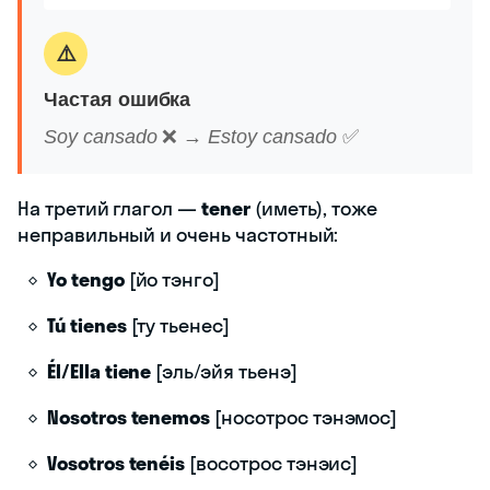
⚠️
Частая ошибка
Soy cansado
❌ →
Estoy cansado
✅
На третий глагол —
tener
(иметь), тоже
неправильный и очень частотный:
Yo tengo
[йо тэнго]
Tú tienes
[ту тьенес]
Él/Ella tiene
[эль/эйя тьенэ]
Nosotros tenemos
[носотрос тэнэмос]
Vosotros tenéis
[восотрос тэнэис]