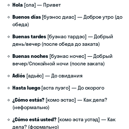
Hola
[ола] — Привет
Buenos días
[буэнос диас] — Доброе утро (до
обеда)
Buenas tardes
[буэнас тардэс] — Добрый
день/вечер (после обеда до заката)
Buenas noches
[буэнас ночес] — Добрый
вечер/Спокойной ночи (после заката)
Adiós
[адьёс] — До свидания
Hasta luego
[аста луэго] — До скорого
¿Cómo estás?
[комо эстас] — Как дела?
(неформально)
¿Cómo está usted?
[комо эста устэд] — Как
дела? (формально)