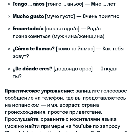
Tengo ... años
[тэнго ... аньос] — Мне ... лет
Mucho gusto
[мучо густо] — Очень приятно
Encantado/a
[энкантадо/а] — Рад/а
познакомиться (мужчина/женщина)
¿Cómo te llamas?
[комо тэ йамас] — Как тебя
зовут?
¿De dónde eres?
[дэ дондэ эрэс] — Откуда
ты?
Практическое упражнение:
запишите голосовое
сообщение на телефон, где вы представляетесь
на испанском — имя, возраст, страна
происхождения, простое приветствие.
Прослушайте, сравните с носителями языка
(можно найти примеры на YouTube по запросу