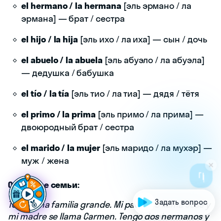
el hermano / la hermana
[эль эрмано / ла
эрмана] — брат / сестра
el hijo / la hija
[эль ихо / ла иха] — сын / дочь
el abuelo / la abuela
[эль абуэло / ла абуэла]
— дедушка / бабушка
el tío / la tía
[эль тио / ла тиа] — дядя / тётя
el primo / la prima
[эль примо / ла прима] —
двоюродный брат / сестра
el marido / la mujer
[эль маридо / ла мухэр] —
муж / жена
Г
о
т
о
в
ы
с
д
е
л
а
т
ь
ш
а
г
в
п
е
р
ё
д
в
и
с
п
а
|
Описание семьи:
Задать вопрос
Tengo una familia grande. Mi padre se llama José y
mi madre se llama Carmen. Tengo dos hermanos y