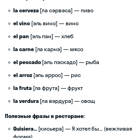
la cerveza
[ла сэрвэса] — пиво
el vino
[эль вино] — вино
el pan
[эль пан] — хлеб
la carne
[ла карнэ] — мясо
el pescado
[эль пэскадо] — рыба
el arroz
[эль аррос] — рис
la fruta
[ла фрута] — фрукт
la verdura
[ла вэрдура] — овощ
Полезные фразы в ресторане:
Quisiera...
[кисьера] — Я хотел бы... (вежливая
форма)