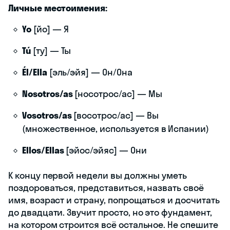
Личные местоимения:
Yo
[йо] — Я
Tú
[ту] — Ты
Él/Ella
[эль/эйя] — Он/Она
Nosotros/as
[носотрос/ас] — Мы
Vosotros/as
[восотрос/ас] — Вы
(множественное, используется в Испании)
Ellos/Ellas
[эйос/эйяс] — Они
К концу первой недели вы должны уметь
поздороваться, представиться, назвать своё
имя, возраст и страну, попрощаться и досчитать
до двадцати. Звучит просто, но это фундамент,
на котором строится всё остальное. Не спешите