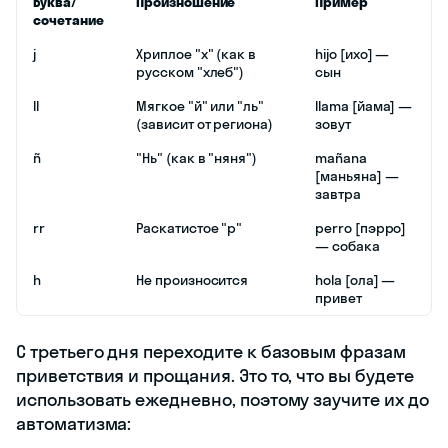
Буква/
Произношение
Пример
сочетание
j
Хриплое "х" (как в
hijo [ихо] —
русском "хлеб")
сын
ll
Мягкое "й" или "ль"
llama [йама] —
(зависит от региона)
зовут
ñ
"Нь" (как в "няня")
mañana
[маньяна] —
завтра
rr
Раскатистое "р"
perro [пэрро]
— собака
h
Не произносится
hola [ола] —
привет
С третьего дня переходите к базовым фразам
приветствия и прощания. Это то, что вы будете
использовать ежедневно, поэтому заучите их до
автоматизма: