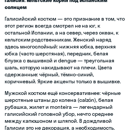
Галисия: кельтские корни под испанским
солнцем
Галисийский костюм — это признание в том, что
этот регион всегда смотрел не на юг, к
остальной Испании, а на север, через океан, к
кельтским родственникам. Женский наряд
здесь многослойный: нижняя юбка, верхняя
юбка (часто шерстяная), передник, белая
блузка с вышивкой и dengue — треугольная
шаль, которую накидывают на плечи. Цвета
сдержанные: чёрный, тёмно-синий,
коричневый. Яркие акценты только в вышивке.
Мужской костюм ещё консервативнее: чёрные
шерстяные штаны до колена (calzón), белая
рубашка, жилет и monteira — легендарный
галисийский головной убор, нечто среднее
между капюшоном и шляпой. В дождливой
Галисии это не декорация, а необходимость.