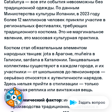
Catalunya — все эти события невозможны без
традиционной одежды. По данным
Министерства культуры Испании, в 2023 году
более 12 миллионов человек приняли участие в
региональных фестивалях, требующих
традиционного костюма. Это не маргинальное
явление, это массовая культурная практика.
Костюм стал обязательным элементом
народных танцев: jota в Арагоне, muñeira в
Галисии, sardana в Каталонии. Танцевальные
коллективы существуют в каждом городе, и их
участники — от школьников до пенсионеров —
серьёзно относятся к аутентичности нарядов.
Здесь нельзя прийти в стилизации — только
Г
о
т
о
в
ы
с
д
е
л
а
т
ь
ш
а
г
в
п
е
р
ё
д
в
|
подлинная реплика или винтажная вещь.
Экономический фактор:
индустрия
Задать вопрос
производства традиционных костюмов в