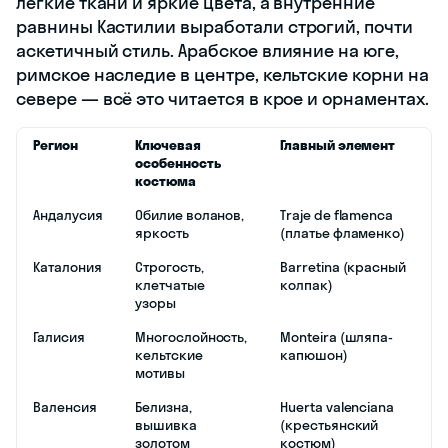
лёгкие ткани и яркие цвета, а внутренние
равнины Кастилии выработали строгий, почти
аскетичный стиль. Арабское влияние на юге,
римское наследие в центре, кельтские корни на
севере — всё это читается в крое и орнаментах.
Регион
Ключевая
Главный элемент
особенность
костюма
Андалусия
Обилие воланов,
Traje de flamenca
яркость
(платье фламенко)
Каталония
Строгость,
Barretina (красный
клетчатые
колпак)
узоры
Галисия
Многослойность,
Monteira (шляпа-
кельтские
капюшон)
мотивы
Валенсия
Белизна,
Huerta valenciana
вышивка
(крестьянский
золотом
костюм)