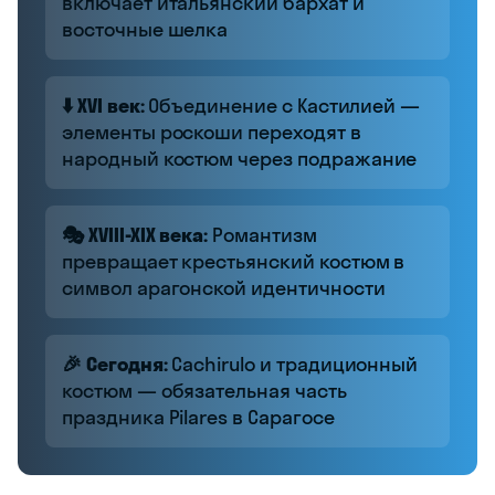
включает итальянский бархат и
восточные шелка
⬇️ XVI век:
Объединение с Кастилией —
элементы роскоши переходят в
народный костюм через подражание
🎭 XVIII-XIX века:
Романтизм
превращает крестьянский костюм в
символ арагонской идентичности
🎉 Сегодня:
Cachirulo и традиционный
костюм — обязательная часть
праздника Pilares в Сарагосе