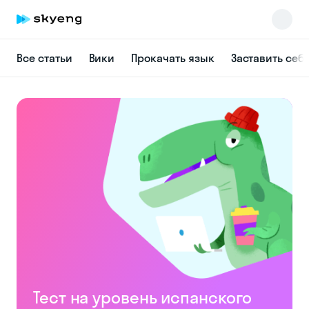
Все статьи
Вики
Прокачать язык
Заставить себ
Skyeng Chat
online
Тест на уровень испанского