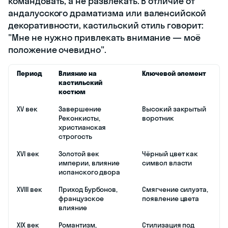
командовать, а не развлекать. В отличие от
андалусского драматизма или валенсийской
декоративности, кастильский стиль говорит:
"Мне не нужно привлекать внимание — моё
положение очевидно".
Период
Влияние на
Ключевой элемент
кастильский
костюм
XV век
Завершение
Высокий закрытый
Реконкисты,
воротник
христианская
строгость
XVI век
Золотой век
Чёрный цвет как
империи, влияние
символ власти
испанского двора
XVIII век
Приход Бурбонов,
Смягчение силуэта,
французское
появление цвета
влияние
XIX век
Романтизм,
Стилизация под