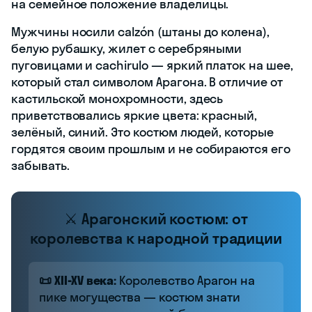
на семейное положение владелицы.
Мужчины носили calzón (штаны до колена),
белую рубашку, жилет с серебряными
пуговицами и cachirulo — яркий платок на шее,
который стал символом Арагона. В отличие от
кастильской монохромности, здесь
приветствовались яркие цвета: красный,
зелёный, синий. Это костюм людей, которые
гордятся своим прошлым и не собираются его
забывать.
⚔️ Арагонский костюм: от
королевства к народной традиции
📜 XII-XV века:
Королевство Арагон на
пике могущества — костюм знати