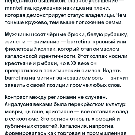
передника с вышивкой. Главное украшение —
mantellina, кружевная накидка на плечи,
которая демонстрирует статус владелицы. Чем
тоньше кружево, тем выше положение семьи.
Мужчины носят чёрные брюки, белую рубашку,
жилет и — внимание — barretina, красный или
фиолетовый колпак, который стал символом
каталонской идентичности. Этот колпак носили
крестьяне и рыбаки, но в XX веке он
превратился в политический символ. Надеть
barretina на митинг за независимость — значит
заявить о своей позиции громче любых слов.
Контраст между регионами не случаен.
Андалусия веками была перекрёстком культур:
мавры, цыгане, христиане — все оставили след
в её костюме. Это регион открытых эмоций и
публичных страстей. Каталония, напротив,
формировалась как торговая и промышленная