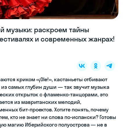
ой музыки: раскроем тайны
фестивалях и современных жанрах!
ются криком «¡Ole!», кастаньеты отбивают
 из самых глубин души — так звучит музыка
ческих открыток с фламенко-танцорами, это
ается из мавританских мелодий,
енных бит-проектов. Хотите понять, почему
ем, кто не знает ни слова по-испански? Готовы
ную магию Иберийского полуострова — не в