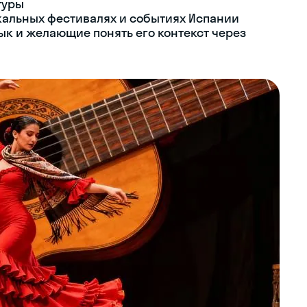
туры
кальных фестивалях и событиях Испании
к и желающие понять его контекст через