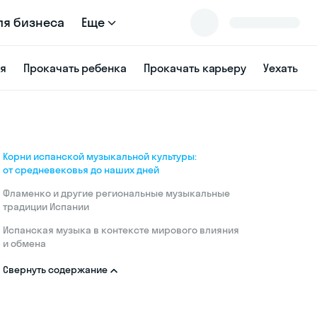
ля бизнеса
Еще
ся
Прокачать ребенка
Прокачать карьеру
Уехать
Корни испанской музыкальной культуры:
от средневековья до наших дней
Фламенко и другие региональные музыкальные
традиции Испании
Испанская музыка в контексте мирового влияния
и обмена
Свернуть содержание