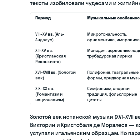
тексты изобиловали чудесами и житийн
Период
Музыкальные особеннос
VIII–XV вв. (Аль-
Микротональность,
Андалус)
орнаментика, импровиза
XII–XV вв.
Монодия, церковные лад
(Христианская
трубадурская лирика
Реконкиста)
XVI–XVIII вв. (Золотой
Полифония, театральные
век)
формы, придворная муз
XIX–XX вв.
Симфонизм, оперная
(Романтизм и
традиция, фольклорные
национализм)
цитаты
Золотой век испанской музыки (XVI–XVII 
Виктории и Кристобаля де Моралеса — к
уступали итальянским образцам. Но пар