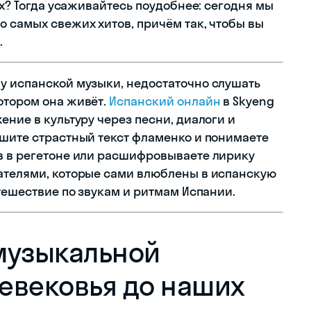
их? Тогда усаживайтесь поудобнее: сегодня мы
о самых свежих хитов, причём так, чтобы вы
.
у испанской музыки, недостаточно слушать
отором она живёт.
Испанский онлайн
в Skyeng
ение в культуру через песни, диалоги и
ышите страстный текст фламенко и понимаете
в в регетоне или расшифровываете лирику
ателями, которые сами влюблены в испанскую
утешествие по звукам и ритмам Испании.
музыкальной
невековья до наших