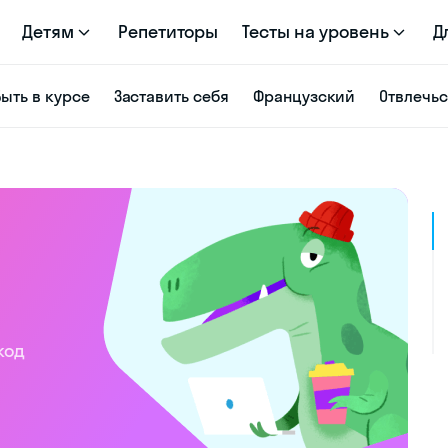
Детям
Репетиторы
Тесты на уровень
Д
Быть в курсе
Заставить себя
Французский
Отвлечь
код