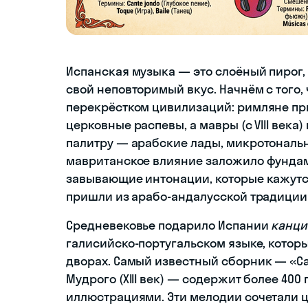
Испанская музыка — это слоёный пирог,
свой неповторимый вкус. Начнём с того,
перекрёстком цивилизаций: римляне пр
церковные распевы, а мавры (с VIII век
палитру — арабские лады, микротональ
мавританское влияние заложило фундам
завывающие интонации, которые кажутс
пришли из арабо-андалусской традиции
Средневековье подарило Испании
канци
галисийско-португальском языке, котор
дворах. Самый известный сборник — «Can
Мудрого (XIII век) — содержит более 400
иллюстрациями. Эти мелодии сочетали ц