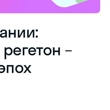
ании:
 регетон –
эпох