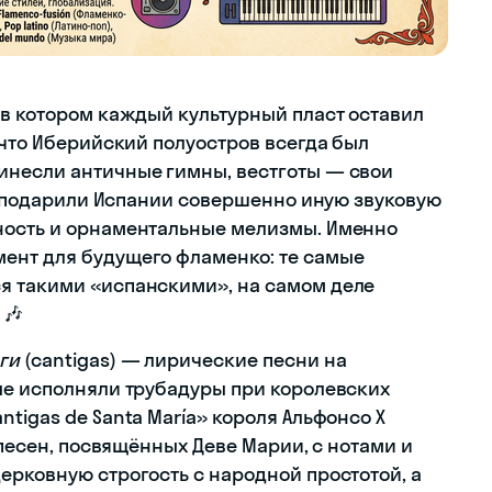
 в котором каждый культурный пласт оставил
 что Иберийский полуостров всегда был
инесли античные гимны, вестготы — свои
а) подарили Испании совершенно иную звуковую
ность и орнаментальные мелизмы. Именно
ент для будущего фламенко: те самые
я такими «испанскими», на самом деле
 🎶
ги
(cantigas) — лирические песни на
ые исполняли трубадуры при королевских
tigas de Santa María» короля Альфонсо X
 песен, посвящённых Деве Марии, с нотами и
ерковную строгость с народной простотой, а