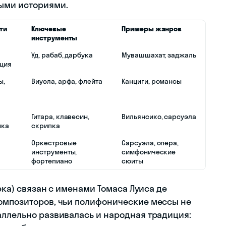
ыми историями.
ти
Ключевые
Примеры жанров
инструменты
Уд, рабаб, дарбука
Мувашшахат, заджаль
ция
ы,
Виуэла, арфа, флейта
Канциги, романсы
Гитара, клавесин,
Вильянсико, сарсуэла
ыка
скрипка
Оркестровые
Сарсуэла, опера,
инструменты,
симфонические
фортепиано
сюиты
века) связан с именами Томаса Луиса де
омпозиторов, чьи полифонические мессы не
аллельно развивалась и народная традиция: