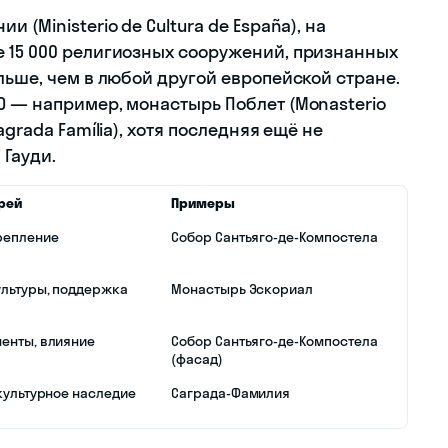
 (Ministerio de Cultura de España), на
 15 000 религиозных сооружений, признанных
льше, чем в любой другой европейской стране.
О — например, монастырь Поблет (Monasterio
grada Família), хотя последняя ещё не
 Гауди.
рей
Примеры
репление
Собор Сантьяго-де-Компостела
ультуры, поддержка
Монастырь Эскориал
енты, влияние
Собор Сантьяго-де-Компостела
(фасад)
культурное наследие
Саграда-Фамилия