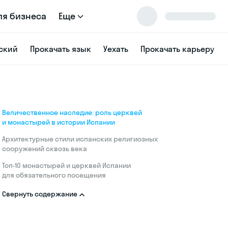
ля бизнеса
Еще
ский
Прокачать язык
Уехать
Прокачать карьеру
Величественное наследие: роль церквей
и монастырей в истории Испании
Архитектурные стили испанских религиозных
сооружений сквозь века
Топ-10 монастырей и церквей Испании
для обязательного посещения
Свернуть содержание