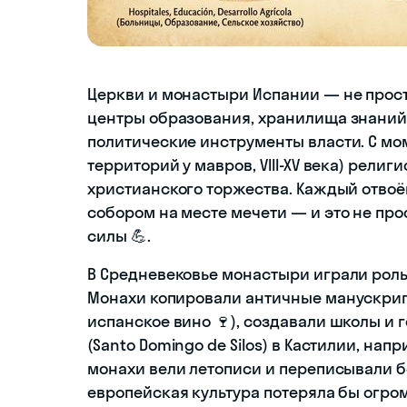
Церкви и монастыри Испании — не прост
центры образования, хранилища знаний 
политические инструменты власти. С мо
территорий у мавров, VIII-XV века) рел
христианского торжества. Каждый отво
собором на месте мечети — и это не про
силы 💪.
В Средневековье монастыри играли роль
Монахи копировали античные манускрип
испанское вино 🍷), создавали школы и 
(Santo Domingo de Silos) в Кастилии, на
монахи вели летописи и переписывали б
европейская культура потеряла бы огро