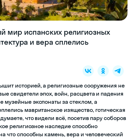
й мир испанских религиозных
итектура и вера сплелись
ышит историей, а религиозные сооружения не
ые свидетели эпох, войн, расцвета и падения
е музейные экспонаты за стеклом, а
еплелись мавританское изящество, готическая
думаете, что видели всё, посетив пару соборов
нское религиозное наследие способно
на что способны камень, вера и человеческий