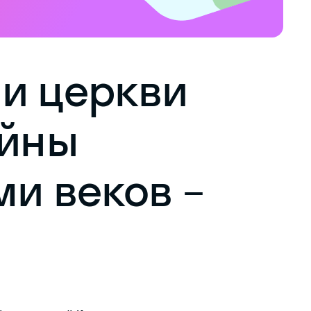
и церкви
айны
ми веков –