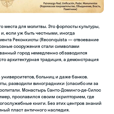
о места для молитвы. Это форпосты культуры,
и, если уж быть честными, иногда
мента Реконкисты (Reconquista — отвоевание
игиозные сооружения стали символами
ёванный город немедленно обзаводился
сто архитектурная традиция, а демонстрация
 университетов, больниц и даже банков.
ты, разводили виноградники (спасибо им за
госпитали. Монастырь Санто-Доминго-де-Силос
пример, прославился своим скрипторием, где
огослужебные книги. Без этих центров знаний
мный пласт античного наследия.