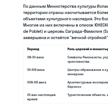
По данным Министерства культуры Испании
территории страны насчитывается более
объектами культурного наследия. Это бо
Многие из них включены в список ЮНЕСК
de Poblet) и церковь Саграда-Фамилия (Sa
завершена и остаётся "вечной стройкой"
Период
Роль церквей и монасты
VIII-XV века
Символы Реконкисты, ук
христианства
XV-XVII века
Центры образования и к
монархии
XVIII-XIX века
Архитектурные эксперим
барокко
XX век-настоящее
Туристические объекты, 
время