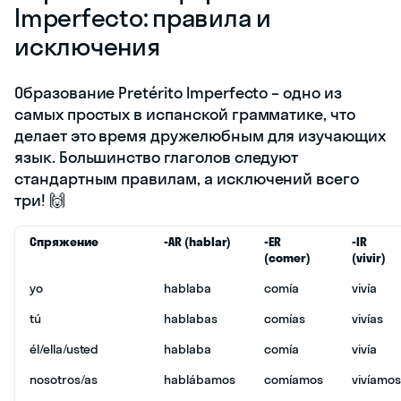
Imperfecto: правила и
исключения
Образование Pretérito Imperfecto – одно из
самых простых в испанской грамматике, что
делает это время дружелюбным для изучающих
язык. Большинство глаголов следуют
стандартным правилам, а исключений всего
три! 🙌
Спряжение
-AR (hablar)
-ER
-IR
(comer)
(vivir)
yo
hablaba
comía
vivía
tú
hablabas
comías
vivías
él/ella/usted
hablaba
comía
vivía
nosotros/as
hablábamos
comíamos
vivíamos