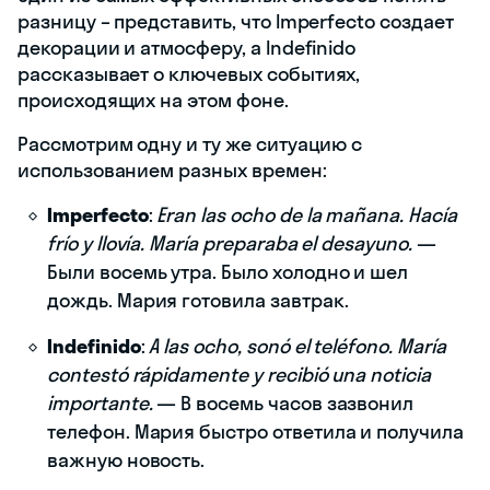
разницу – представить, что Imperfecto создает
декорации и атмосферу, а Indefinido
рассказывает о ключевых событиях,
происходящих на этом фоне.
Рассмотрим одну и ту же ситуацию с
использованием разных времен:
Imperfecto
:
Eran las ocho de la mañana. Hacía
frío y llovía. María preparaba el desayuno.
—
Были восемь утра. Было холодно и шел
дождь. Мария готовила завтрак.
Indefinido
:
A las ocho, sonó el teléfono. María
contestó rápidamente y recibió una noticia
importante.
— В восемь часов зазвонил
телефон. Мария быстро ответила и получила
важную новость.