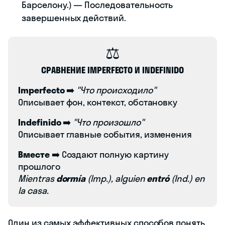
Барселону.) — Последовательность
завершенных действий.
⚖️
СРАВНЕНИЕ IMPERFECTO И INDEFINIDO
Imperfecto
➡️
"Что происходило"
Описывает фон, контекст, обстановку
Indefinido
➡️
"Что произошло"
Описывает главные события, изменения
Вместе
➡️ Создают полную картину
прошлого
Mientras
dormía
(Imp.), alguien
entró
(Ind.) en
la casa.
Один из самых эффективных способов понять