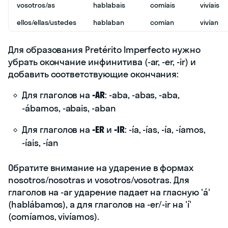
vosotros/as
hablabais
comíais
vivíais
ellos/ellas/ustedes
hablaban
comían
vivían
Для образования Pretérito Imperfecto нужно
убрать окончание инфинитива (-ar, -er, -ir) и
добавить соответствующие окончания:
Для глаголов на
-AR
: -aba, -abas, -aba,
-ábamos, -abais, -aban
Для глаголов на
-ER
и
-IR
: -ía, -ías, -ía, -íamos,
-íais, -ían
Обратите внимание на ударение в формах
nosotros/nosotras и vosotros/vosotras. Для
глаголов на -ar ударение падает на гласную 'á'
(hablábamos), а для глаголов на -er/-ir на 'í'
(comíamos, vivíamos).