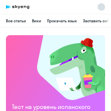
Все статьи
Вики
Прокачать язык
Заставить себ
Skyeng Chat
online
Тест на уровень испанского