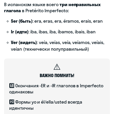
В испанском языке всего
три неправильных
глагола
в Pretérito Imperfecto:
Ser (быть)
: era, eras, era, éramos, erais, eran
Ir (идти)
: iba, ibas, iba, íbamos, ibais, iban
Ver (видеть)
: veía, veías, veía, veíamos, veíais,
veían (технически полуправильный)
⚠️
ВАЖНО ПОМНИТЬ!
1️⃣
Окончания -ER и -IR глаголов в Imperfecto
одинаковы
2️⃣
Формы yo и él/ella/usted всегда
идентичны