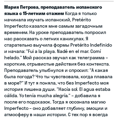
Мария Петрова, преподаватель испанского
языка с 15-летним стажем
Когда я только
начинала изучать испанский, Pretérito
Imperfecto казался мне самым загадочным
временем. На уроке преподаватель попросил
нас рассказать о летних каникулах. Я
старательно выучила формы Pretérito Indefinido
и начала: "Fui a la playa. Nadé en el mar. Comí
helado." Мой рассказ звучал как телеграмма –
короткие, отрывистые действия без контекста.
Преподаватель улыбнулся и спросил: "А какая
была погода? Что ты чувствовала, когда плавала
в море?" И тут я поняла, что без Imperfecto моя
история лишена души. "Hacía sol. El agua estaba
cálida. Yo tenía mucha alegría." – добавила я
после его подсказок. Тогда я осознала магию
Imperfecto – оно добавляет глубину, эмоции и
атмосферу в наши истории. С тех пор я всегда