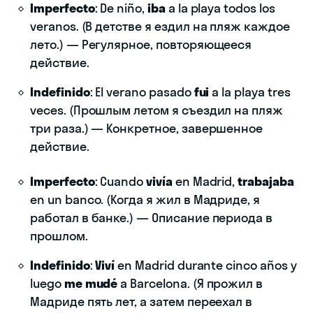
Imperfecto
: De niño,
iba
a la playa todos los
veranos. (В детстве я ездил на пляж каждое
лето.) — Регулярное, повторяющееся
действие.
Indefinido
: El verano pasado
fui
a la playa tres
veces. (Прошлым летом я съездил на пляж
три раза.) — Конкретное, завершенное
действие.
Imperfecto
: Cuando
vivía
en Madrid,
trabajaba
en un banco. (Когда я жил в Мадриде, я
работал в банке.) — Описание периода в
прошлом.
Indefinido
:
Viví
en Madrid durante cinco años y
luego
me mudé
a Barcelona. (Я прожил в
Мадриде пять лет, а затем переехал в