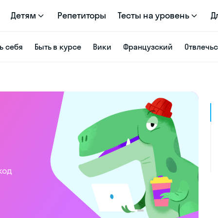
Детям
Репетиторы
Тесты на уровень
Д
ь себя
Быть в курсе
Вики
Французский
Отвлечь
код