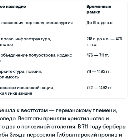
ое наследие
Временные
рамки
 поселения, торговля, металлургия
До III в. до н.э.
 право, инфраструктура,
218 г. до н.э. — 476
анство
г. н.э.
 объединение полуострова, кодекс
476 — 711 гг.
в
архитектура, поэзия,
711 — 1492 гг.
рпимость
ование испанской нации,
722 — 1492 гг.
кая инквизиция
ерешла к вестготам — германскому племени,
оледо. Вестготы приняли христианство и
о два с половиной столетия. В 711 году берберы
ибн Зияда пересекли Гибралтарский пролив и