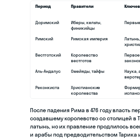
Период
Правители
Ключев
Доримский
Иберы, кельты,
Первые
финикийцы
Римский
Римская империя
Латынь,
христи
Вестготский
Королевство
Первое
вестготов
законо
Аль-Андалус
Омейяды, тайфы
Наука, 
вероте
Реконкиста
Христианские
Формир
королевства
испанс
После падения Рима в 476 году власть п
создавшему королевство со столицей в Т
латынь, но их правление продлилось всег
и арабы под предводительством Тарика 