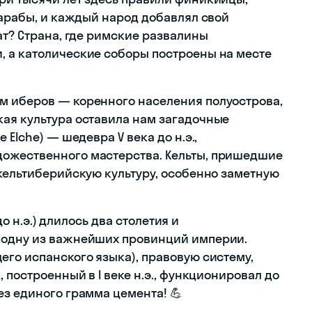
 арабы, и каждый народ добавлял свой
ат? Страна, где римские развалины
, а католические соборы построены на месте
м иберов — коренного населения полуострова,
ая культура оставила нам загадочные
 Elche) — шедевра V века до н.э.,
ожественного мастерства. Кельты, пришедшие
 кельтиберийскую культуру, особенно заметную
 до н.э.) длилось два столетия и
 одну из важнейших провинций империи.
его испанского языка), правовую систему,
 построенный в I веке н.э., функционировал до
ез единого грамма цемента! 💪