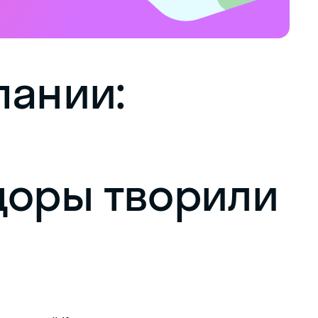
пании:
доры творили