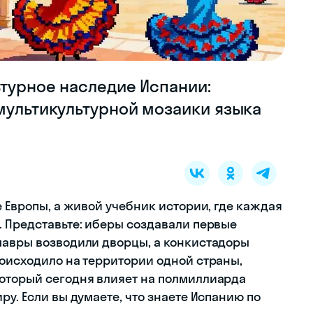
ьтурное наследие Испании:
мультикультурной мозаики языка
е Европы, а живой учебник истории, где каждая
. Представьте: иберы создавали первые
мавры возводили дворцы, а конкистадоры
роисходило на территории одной страны,
который сегодня влияет на полмиллиарда
ру. Если вы думаете, что знаете Испанию по