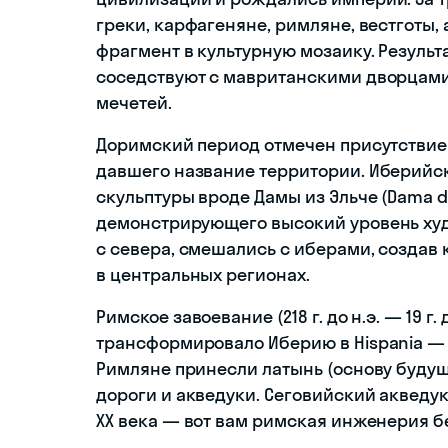
греки, карфагеняне, римляне, вестготы,
фрагмент в культурную мозаику. Результ
соседствуют с мавританскими дворцами
мечетей.
Доримский период отмечен присутствие
давшего название территории. Иберийск
скульптуры вроде Дамы из Эльче (Dama de
демонстрирующего высокий уровень худ
с севера, смешались с иберами, создав
в центральных регионах.
Римское завоевание (218 г. до н.э. — 19 г.
трансформировало Иберию в Hispania —
Римляне принесли латынь (основу будущ
дороги и акведуки. Сеговийский акведук,
XX века — вот вам римская инженерия б