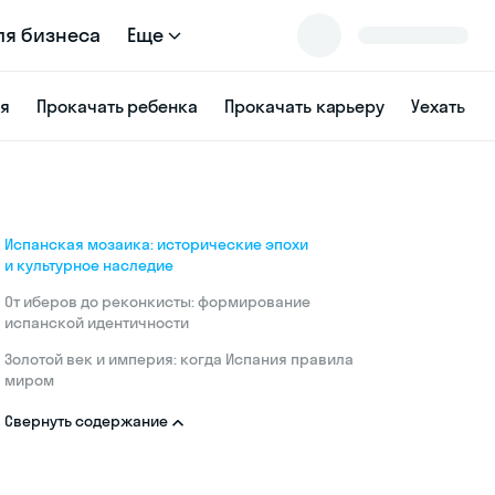
ля бизнеса
Еще
ся
Прокачать ребенка
Прокачать карьеру
Уехать
Испанская мозаика: исторические эпохи
и культурное наследие
От иберов до реконкисты: формирование
испанской идентичности
Золотой век и империя: когда Испания правила
миром
Свернуть содержание