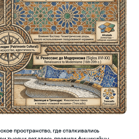
ское пространство, где сталкивались
ри тысячи лет здесь правили финикийцы,