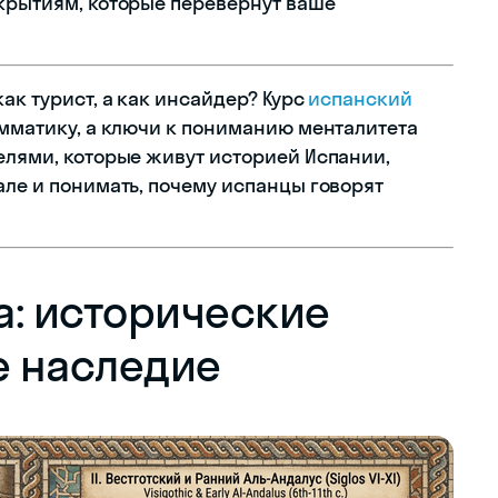
ткрытиям, которые перевернут ваше
ак турист, а как инсайдер? Курс
испанский
амматику, а ключи к пониманию менталитета
елями, которые живут историей Испании,
але и понимать, почему испанцы говорят
а: исторические
е наследие