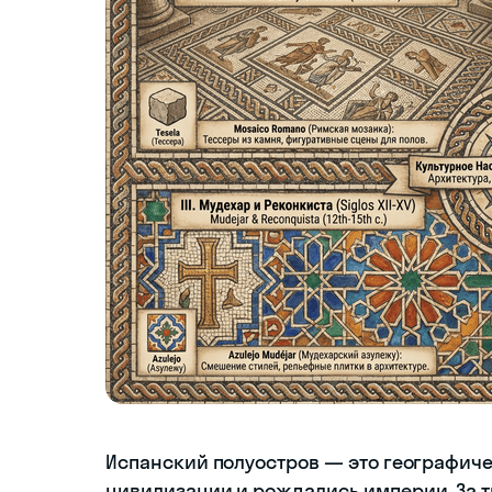
Испанский полуостров — это географиче
цивилизации и рождались империи. За т