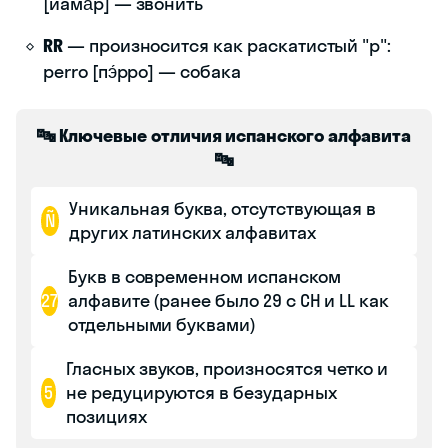
[йама́р] — звонить
RR
— произносится как раскатистый "р":
perro [пэ́рро] — собака
🔤 Ключевые отличия испанского алфавита
🔤
Уникальная буква, отсутствующая в
Ñ
других латинских алфавитах
Букв в современном испанском
27
алфавите (ранее было 29 с CH и LL как
отдельными буквами)
Гласных звуков, произносятся четко и
5
не редуцируются в безударных
позициях