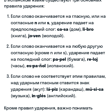
правила ударения:
Если слово оканчивается на гласную, или на
согласные
n
или
s
, ударение падает на
предпоследний слог:
ca-sa
(дом),
li-bro
(книга),
jo-ven
(молодой).
Если слово оканчивается на любую другую
согласную (кроме n или s), ударение падает
на последний слог:
pa-pel
(бумага),
re-loj
(часы),
es-pa-ñol
(испанский).
Если слово не соответствует этим правилам,
над ударным гласным ставится знак
ударения (акут):
lá-piz
(карандаш),
mú-si-ca
(музыка),
in-glés
(английский).
Кроме правил ударения, важно понимать