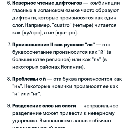
Неверное чтение дифтонгов
— комбинации
гласных в испанском языке часто образуют
дифтонги, которые произносятся как один
слог. Например, "cuatro" (четыре) читается
как [куа́тро], а не [куа-тро].
Произношение ll как русское "лл"
— это
буквосочетание произносится как "й" (в
большинстве регионов) или как "ль" (в
некоторых районах Испании).
Проблемы с ñ
— эта буква произносится как
"нь". Некоторые новички произносят ее как
"н" или "нг".
Разделение слов на слоги
— неправильное
разделение может привести к неверному
ударению. В испанском гласные обычно
начинают новый слог.