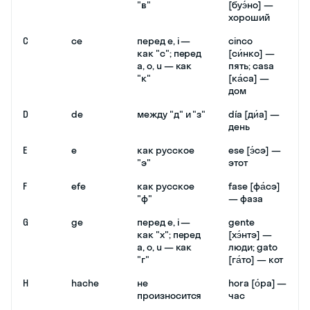
"в"
[буэ́но] —
хороший
C
ce
перед e, i —
cinco
как "с"; перед
[си́нко] —
a, o, u — как
пять; casa
"к"
[ка́са] —
дом
D
de
между "д" и "з"
día [ди́а] —
день
E
e
как русское
ese [э́сэ] —
"э"
этот
F
efe
как русское
fase [фа́сэ]
"ф"
— фаза
G
ge
перед e, i —
gente
как "х"; перед
[хэ́нтэ] —
a, o, u — как
люди; gato
"г"
[га́то] — кот
H
hache
не
hora [о́ра] —
произносится
час