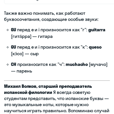
Также важно понимать, как работают
буквосочетания, создающие особые звуки:
GU
перед e и i произносится как "г":
guitarra
[гита́рра] — гитара
QU
перед e и i произносится как "к":
queso
[кэ́со] — сыр
CH
произносится как "ч":
muchacho
[мучачо]
— парень
Михаил Волков, старший преподаватель
испанской филологии
Я всегда советую
студентам представить, что испанские буквы —
это музыкальные ноты, которые нужно
научиться играть правильно. Вспоминаю случай