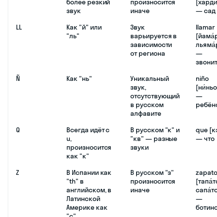
более резкий
произносится
[харди
звук
иначе
— сад
LL
Как "й" или
Звук
llamar
"ль"
варьируется в
[йама́
зависимости
льяма́
от региона
—
звони
Ñ
Как "нь"
Уникальный
niño
звук,
[ни́ньо
отсутствующий
—
в русском
ребён
алфавите
Q
Всегда идёт с
В русском "к" и
que [к
u,
"кв" — разные
— что
произносится
звуки
как "к"
Z
В Испании как
В русском "з"
zapat
"th" в
произносится
[тапа́т
английском, в
иначе
сапа́т
Латинской
—
Америке как
ботин
"с"