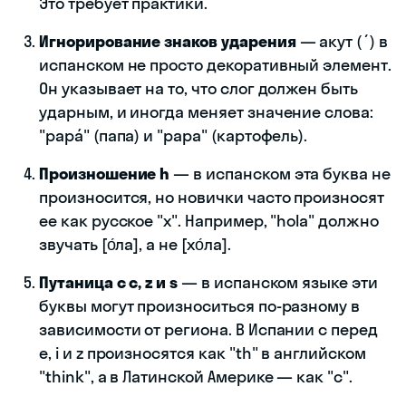
Это требует практики.
Игнорирование знаков ударения
— акут (´) в
испанском не просто декоративный элемент.
Он указывает на то, что слог должен быть
ударным, и иногда меняет значение слова:
"papá" (папа) и "papa" (картофель).
Произношение h
— в испанском эта буква не
произносится, но новички часто произносят
ее как русское "х". Например, "hola" должно
звучать [о́ла], а не [хо́ла].
Путаница с c, z и s
— в испанском языке эти
буквы могут произноситься по-разному в
зависимости от региона. В Испании c перед
e, i и z произносятся как "th" в английском
"think", а в Латинской Америке — как "с".