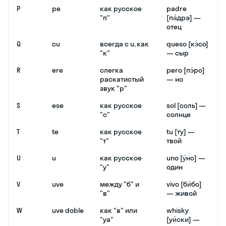
P
pe
как русское
padre
"п"
[па́дрэ] —
отец
Q
cu
всегда с u, как
queso [кэ́со]
"к"
— сыр
R
ere
слегка
pero [пэ́ро]
раскатистый
— но
звук "р"
S
ese
как русское
sol [соль] —
"с"
солнце
T
te
как русское
tu [ту] —
"т"
твой
U
u
как русское
uno [у́но] —
"у"
один
V
uve
между "б" и
vivo [би́бо]
"в"
— живой
W
uve doble
как "в" или
whisky
"уа"
[уи́ски] —