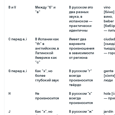
B и V
Между "б" и
В русском это
vino
"в"
два разных
[би́но
звука, в
вино,
испанском —
beber
практически
[бэбэ́р
идентичны
— пит
C перед e, i
В Испании как
Имеет два
ciuda
"th" в
варианта
[сьюда
английском, в
произношения
тьюда́
Латинской
в зависимости
— гор
Америке как
от региона
"с"
G перед e, i
Как "х", но
В русском "г"
gente
более
всегда
[хэ́нтэ
глубокий звук
произносится
люди
твёрдо
H
Не
В русском "х"
hola [о
произносится
всегда
— при
произносится
J
Как "х", но
В русском "ж"
jardín