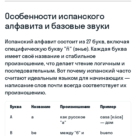
Особенности испанского
алфавита и базовые звуки
Испанский алфавит состоит из 27 букв, включая
специфическую букву "ñ" (энье). Каждая буква
имеет своё название и стабильное
произношение, что делает чтение логичным и
последовательным. Вот почему испанский часто
считают идеальным языком для начинающих —
написание слов почти всегда соответствует их
произношению.
Буква
Название
Произношение
Пример
A
a
как русское
casa [ка́са]
"а"
— дом
B
be
между "б" и
bueno