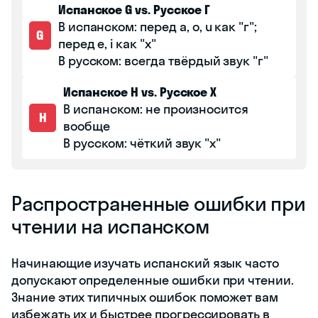
Испанское G vs. Русское Г
В испанском: перед a, o, u как "г";
G
перед e, i как "х"
В русском: всегда твёрдый звук "г"
Испанское H vs. Русское Х
В испанском: не произносится
H
вообще
В русском: чёткий звук "х"
Распространенные ошибки при
чтении на испанском
Начинающие изучать испанский язык часто
допускают определенные ошибки при чтении.
Знание этих типичных ошибок поможет вам
избежать их и быстрее прогрессировать в