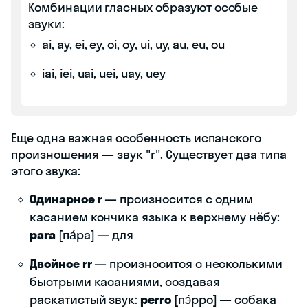
Комбинации гласных образуют особые
звуки:
ai, ay, ei, ey, oi, oy, ui, uy, au, eu, ou
iai, iei, uai, uei, uay, uey
Еще одна важная особенность испанского
произношения — звук "r". Существует два типа
этого звука:
Одинарное r
— произносится с одним
касанием кончика языка к верхнему нёбу:
para
[па́ра] — для
Двойное rr
— произносится с несколькими
быстрыми касаниями, создавая
раскатистый звук:
perro
[пэ́рро] — собака