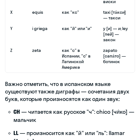
виски
X
equis
как "кс"
taxi [та́кси]
— такси
Y
i griega
как "й" или "и"
y [и] — и; ley
[лей] —
закон
Z
zeta
как "с" в
zapato
Испании, "с" в
[сапа́то] —
Латинской
ботинок
Америке
Важно отметить, что в испанском языке
существуют также диграфы — сочетания двух
букв, которые произносятся как один звук:
CH
— читается как русское "ч": chico [чи́ко] —
мальчик
LL
— произносится как "й" или "ль": llamar