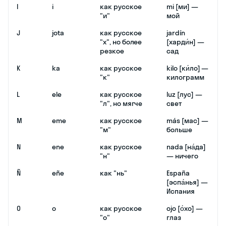
I
i
как русское
mi [ми] —
"и"
мой
J
jota
как русское
jardín
"х", но более
[харди́н] —
резкое
сад
K
ka
как русское
kilo [ки́ло] —
"к"
килограмм
L
ele
как русское
luz [луc] —
"л", но мягче
свет
M
eme
как русское
más [мас] —
"м"
больше
N
ene
как русское
nada [на́да]
"н"
— ничего
Ñ
eñe
как "нь"
España
[эспа́нья] —
Испания
O
o
как русское
ojo [о́хо] —
"о"
глаз