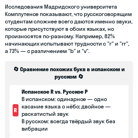
Исследования Мадридского университета
Комплутенсе показывают, что русскоговорящим
студентам сложнее всего даются именно звуки,
которые присутствуют в обоих языках, но
произносятся по-разному. Например, 82%
начинающих испытывают трудности с "r" и "rr",
а 73% — с различением "b" и "v".
🔄 Сравнение похожих букв в испанском и
русском 🔄
Испанское R vs. Русское Р
В испанском: одинарное — одно
касание языка о нёбо; двойное —
R
раскатистый звук
В русском: всегда твёрдый звук без
вибрации