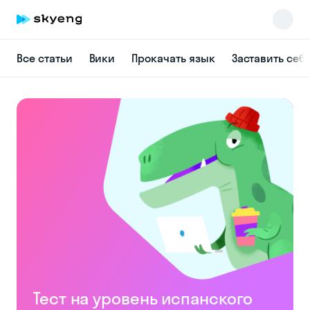
Все статьи
Вики
Прокачать язык
Заставить себ
Skyeng Chat
online
Тест на уровень испанского