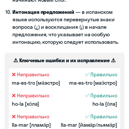
Интонация предложений
— в испанском
языке используются перевернутые знаки
вопроса (¿) и восклицания (¡) в начале
предложения, что указывает на особую
интонацию, которую следует использовать.
⚠️ Ключевые ошибки и их исправление ⚠️
❌ Неправильно
✅ Правильно
ma-es-tro [ма́эстро]
ma-es-tro [маэ́стро]
❌ Неправильно
✅ Правильно
ho-la [хо́ла]
ho-la [о́ла]
❌ Неправильно
✅ Правильно
lla-mar [ллама́р]
lla-mar [йама́р/льяма́р]