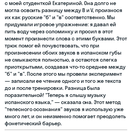
с моей студенткой Екатериной. Она долго не
могла освоить разницу между B и V, произнося
их как русские "б" и "в" соответственно. Мы
придумали игровое упражнение: я давал ей
пить воду через соломинку и просил в этот
момент произнести слова с этими буквами. Этот
трюк помог ей почувствовать, что при
произнесении обоих звуков в испанском губы
не смыкаются полностью, а остаются слегка
приоткрытыми, создавая что-то среднее между
"б" и "в". После этого мы провели эксперимент
— записали ее чтение одного и того же текста
до и после тренировки. Разница была
поразительной! "Теперь я слышу музыку
испанского языка," — сказала она. Этот метод
"телесного осознания" звуков я использую уже
много лет, и он неизменно помогает преодолеть
фонетический барьер.