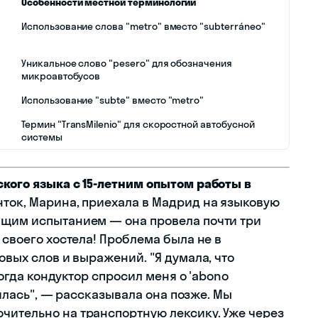
Особенности местной терминологии
Использование слова "metro" вместо "subterráneo"
Уникальное слово "pesero" для обозначения
микроавтобусов
Использование "subte" вместо "metro"
Термин "TransMilenio" для скоростной автобусной
системы
ского языка с 15-летним опытом работы в
нток, Марина, приехала в Мадрид на языковую
ящим испытанием — она провела почти три
 своего хостела! Проблема была не в
овых слов и выражений. "Я думала, что
 когда кондуктор спросил меня о 'abono
ерялась", — рассказывала она позже. Мы
чительно на транспортную лексику. Уже через