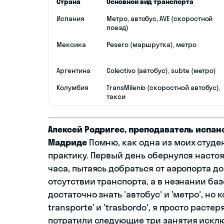
Страна
Основной вид транспорта
Испания
Метро, автобус, AVE (скоростной
поезд)
Мексика
Pesero (маршрутка), метро
Аргентина
Colectivo (автобус), subte (метро)
Колумбия
TransMilenio (скоростной автобус),
такси
Алексей Родригес, преподаватель испан
Мадриде
Помню, как одна из моих студе
практику. Первый день обернулся насто
часа, пытаясь добраться от аэропорта до
отсутствии транспорта, а в незнании баз
достаточно знать 'автобус' и 'метро', но
transporte' и 'trasbordo', я просто раст
потратили следующие три занятия исклю