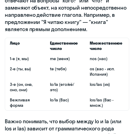
отвечают на вопросы "кого?" или "что?" и
заменяют объект, на который непосредственно
направлено действие глагола. Например, в
предложении "Я читаю книгу" — "книга"
является прямым дополнением.
Лицо
Единственное
Множественное
число
число
1-е (я, мы)
me (меня)
nos (нас)
2-е (ты, вы)
te (тебя)
os (вас - исп.
Испания)
3-е (он, она,
lo/la (его/её/
los/las (их)
оно, они)
это)
Вежливая
lo/la (Вас)
los/las (Вас -
форма
множ.)
Важно понимать, что выбор между lo и la (или
los и las) зависит от грамматического рода