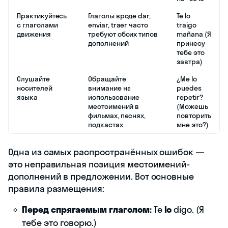
Практикуйтесь
Глаголы вроде dar,
Te lo
с глаголами
enviar, traer часто
traigo
движения
требуют обоих типов
mañana (Я
дополнений
принесу
тебе это
завтра)
Слушайте
Обращайте
¿Me lo
носителей
внимание на
puedes
языка
использование
repetir?
местоимений в
(Можешь
фильмах, песнях,
повторить
подкастах
мне это?)
Одна из самых распространённых ошибок —
это неправильная позиция местоимений-
дополнений в предложении. Вот основные
правила размещения:
Перед спрягаемым глаголом:
Te
lo
digo. (Я
тебе это говорю.)