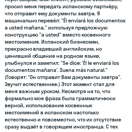
просил меня передать испанскому партнёру,
что отправит ему документы завтра. Я
машинально перевёл: "Él enviará los documentos
a usted mañana," используя предложную
конструкцию "a usted" вместо косвенного
местоимения. Испанский бизнесмен,
прекрасно владевший английским, но
ценивший общение на родном языке,
улыбнулся и заметил: "Se dice: 'Él le enviará los
documentos mañana'. Suena más natural."
(Говорят: "Он отправит Вам документы завтра".
Звучит естественнее.) Этот момент стал для
меня важным уроком. Несмотря на то, что
формально моя фраза была грамматически
верной, использование косвенных
местоимений в испанском настолько
естественно и повсеместно, что их отсутствие
сразу выдаёт в говорящем иностранца. С тех