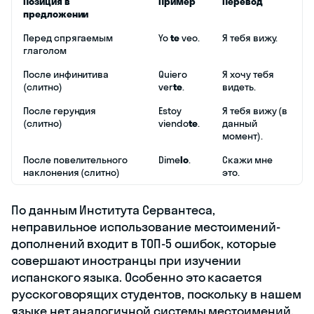
Позиция в
Пример
Перевод
предложении
Перед спрягаемым
Yo
te
veo.
Я тебя вижу.
глаголом
После инфинитива
Quiero
Я хочу тебя
(слитно)
ver
te
.
видеть.
После герундия
Estoy
Я тебя вижу (в
(слитно)
viendo
te
.
данный
момент).
После повелительного
Dime
lo
.
Скажи мне
наклонения (слитно)
это.
По данным Института Сервантеса,
неправильное использование местоимений-
дополнений входит в ТОП-5 ошибок, которые
совершают иностранцы при изучении
испанского языка. Особенно это касается
русскоговорящих студентов, поскольку в нашем
языке нет аналогичной системы местоимений,