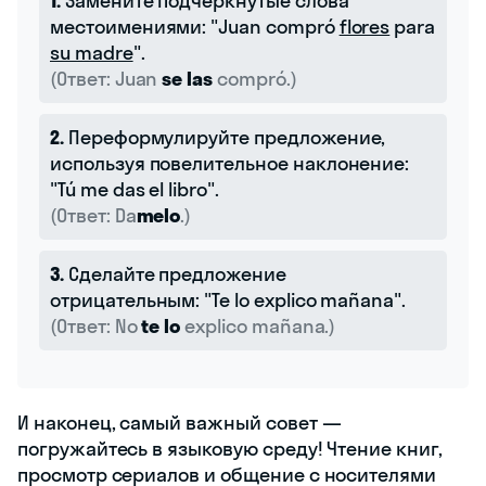
1.
Замените подчеркнутые слова
местоимениями: "Juan compró
flores
para
su madre
".
(Ответ: Juan
se las
compró.)
2.
Переформулируйте предложение,
используя повелительное наклонение:
"Tú me das el libro".
(Ответ: Da
melo
.)
3.
Сделайте предложение
отрицательным: "Te lo explico mañana".
(Ответ: No
te lo
explico mañana.)
И наконец, самый важный совет —
погружайтесь в языковую среду! Чтение книг,
просмотр сериалов и общение с носителями