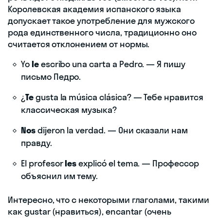
Королевская академия испанского языка
допускает такое употребление для мужского
рода единственного числа, традиционно оно
считается отклонением от нормы.
Yo
le
escribo una carta a Pedro. — Я пишу
письмо Педро.
¿
Te
gusta la música clásica? — Тебе нравится
классическая музыка?
Nos
dijeron la verdad. — Они сказали нам
правду.
El profesor
les
explicó el tema. — Профессор
объяснил им тему.
Интересно, что с некоторыми глаголами, такими
как gustar (нравиться), encantar (очень