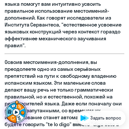
языка помогут вам интуитивно усвоить
правильное использование местоимений-
дополнений. Как говорят исследователи из
Института Сервантеса, "естественное усвоение
языковых конструкций через контекст гораздо
эффективнее механического заучивания
правил".
Освоив местоимения-дополнения, вы
преодолеете одно из самых серьёзных
препятствий на пути к свободному владению
испанским языком. Эти маленькие слова
делают вашу речь не только грамматически
правильной, но и естественной, похожей на
Г
о
т
о
в
ы
с
д
е
л
а
т
ь
ш
а
речь носителей языка. Даже если поначалу они
кажутся запутанными, со временем их
использование станет автоматическим — вы
Задать вопрос
будете говорить "te lo digo" вместо "digo esto a