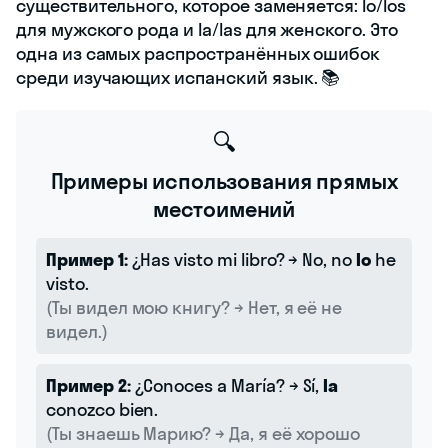
существительного, которое заменяется: lo/los
для мужского рода и la/las для женского. Это
одна из самых распространённых ошибок
среди изучающих испанский язык. 📚
🔍
Примеры использования прямых
местоимений
Пример 1:
¿Has visto mi libro? → No, no
lo
he
visto.
(Ты видел мою книгу? → Нет, я её не
видел.)
Пример 2:
¿Conoces a María? → Sí,
la
conozco bien.
(Ты знаешь Марию? → Да, я её хорошо