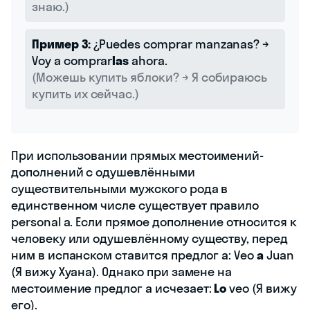
знаю.)
Пример 3:
¿Puedes comprar manzanas? →
Voy a comprar
las
ahora.
(Можешь купить яблоки? → Я собираюсь
купить их сейчас.)
При использовании прямых местоимений-
дополнений с одушевлёнными
существительными мужского рода в
единственном числе существует правило
personal a. Если прямое дополнение относится к
человеку или одушевлённому существу, перед
ним в испанском ставится предлог a: Veo
a
Juan
(Я вижу Хуана). Однако при замене на
местоимение предлог a исчезает:
Lo
veo (Я вижу
его).