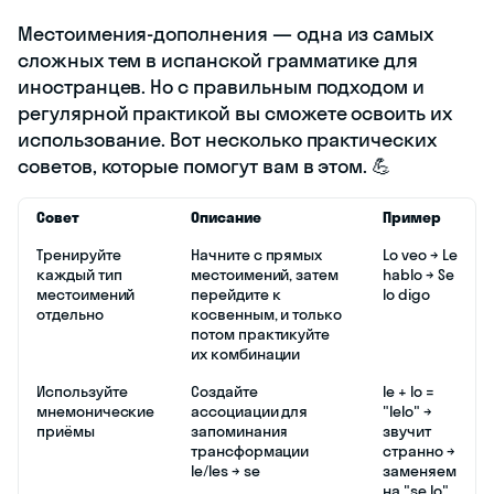
Местоимения-дополнения — одна из самых
сложных тем в испанской грамматике для
иностранцев. Но с правильным подходом и
регулярной практикой вы сможете освоить их
использование. Вот несколько практических
советов, которые помогут вам в этом. 💪
Совет
Описание
Пример
Тренируйте
Начните с прямых
Lo veo → Le
каждый тип
местоимений, затем
hablo → Se
местоимений
перейдите к
lo digo
отдельно
косвенным, и только
потом практикуйте
их комбинации
Используйте
Создайте
le + lo =
мнемонические
ассоциации для
"lelo" →
приёмы
запоминания
звучит
трансформации
странно →
le/les → se
заменяем
на "se lo"