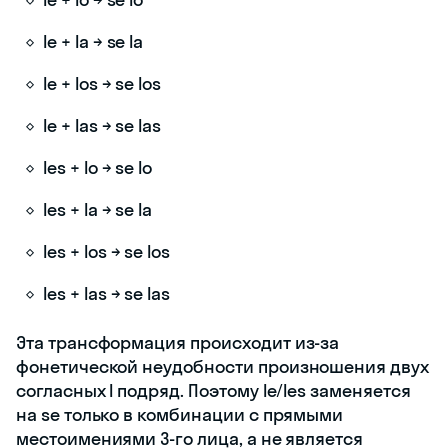
le + la → se la
le + los → se los
le + las → se las
les + lo → se lo
les + la → se la
les + los → se los
les + las → se las
Эта трансформация происходит из-за
фонетической неудобности произношения двух
согласных l подряд. Поэтому le/les заменяется
на se только в комбинации с прямыми
местоимениями 3-го лица, а не является