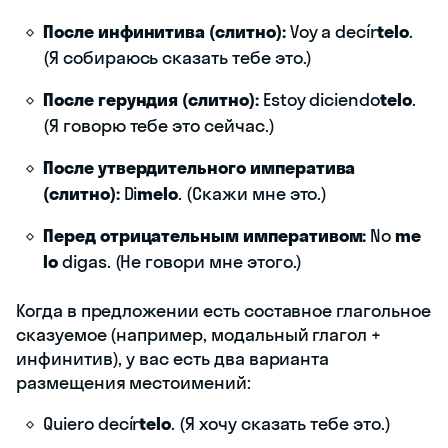
После инфинитива (слитно):
Voy a decír
telo
.
(Я собираюсь сказать тебе это.)
После герундия (слитно):
Estoy diciendo
telo
.
(Я говорю тебе это сейчас.)
После утвердительного императива
(слитно):
Di
melo
. (Скажи мне это.)
Перед отрицательным императивом:
No
me
lo
digas. (Не говори мне этого.)
Когда в предложении есть составное глагольное
сказуемое (например, модальный глагол +
инфинитив), у вас есть два варианта
размещения местоимений:
Quiero decír
telo
. (Я хочу сказать тебе это.)