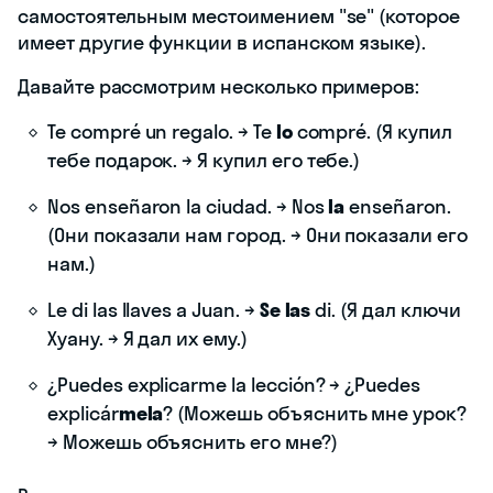
самостоятельным местоимением "se" (которое
имеет другие функции в испанском языке).
Давайте рассмотрим несколько примеров:
Te compré un regalo. → Te
lo
compré. (Я купил
тебе подарок. → Я купил его тебе.)
Nos enseñaron la ciudad. → Nos
la
enseñaron.
(Они показали нам город. → Они показали его
нам.)
Le di las llaves a Juan. →
Se las
di. (Я дал ключи
Хуану. → Я дал их ему.)
¿Puedes explicarme la lección? → ¿Puedes
explicár
mela
? (Можешь объяснить мне урок?
→ Можешь объяснить его мне?)