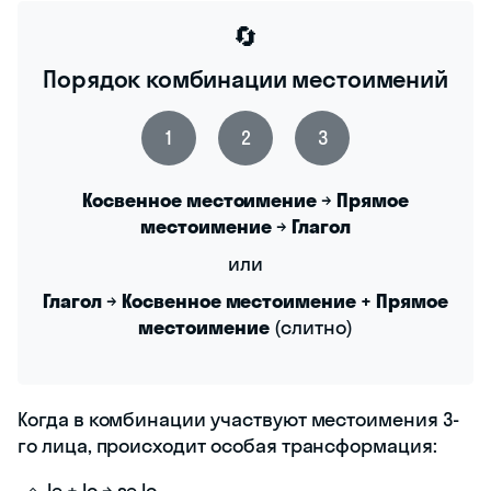
🔄
Порядок комбинации местоимений
1
2
3
Косвенное местоимение
→
Прямое
местоимение
→
Глагол
или
Глагол
→
Косвенное местоимение + Прямое
местоимение
(слитно)
Когда в комбинации участвуют местоимения 3-
го лица, происходит особая трансформация:
le + lo → se lo