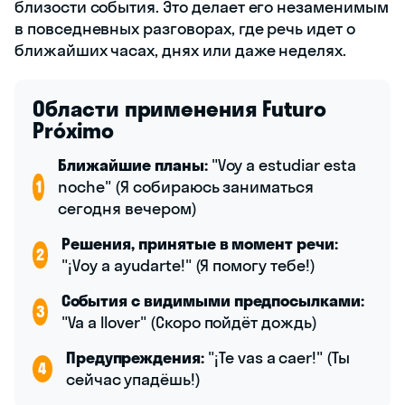
близости события. Это делает его незаменимым
в повседневных разговорах, где речь идет о
ближайших часах, днях или даже неделях.
Области применения Futuro
Próximo
Ближайшие планы:
"Voy a estudiar esta
1
noche" (Я собираюсь заниматься
сегодня вечером)
Решения, принятые в момент речи:
2
"¡Voy a ayudarte!" (Я помогу тебе!)
События с видимыми предпосылками:
3
"Va a llover" (Скоро пойдёт дождь)
Предупреждения:
"¡Te vas a caer!" (Ты
4
сейчас упадёшь!)