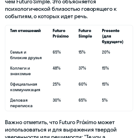
чем Futuro Simple. Это объясняется
психологической близостью говорящего к
событиям, о которых идет речь.
Тип отношений
Futuro
Futuro
Presente
Próximo
Simple
(для
будущего)
Семья и
65%
15%
20%
близкие друзья
Коллеги и
48%
37%
15%
знакомые
Официальная
25%
60%
15%
коммуникация
Деловая
30%
65%
5%
переписка
Важно отметить, что Futuro Próximo может
использоваться и для выражения твердой
уверенности или решимости: "Te voy a