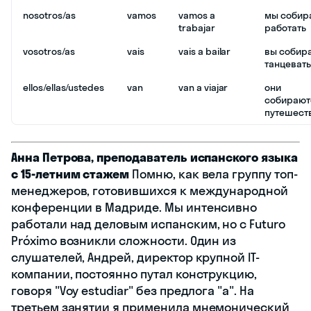
nosotros/as
vamos
vamos a
мы собир
trabajar
работать
vosotros/as
vais
vais a bailar
вы собир
танцевать
ellos/ellas/ustedes
van
van a viajar
они
собирают
путешест
Анна Петрова, преподаватель испанского языка
с 15-летним стажем
Помню, как вела группу топ-
менеджеров, готовившихся к международной
конференции в Мадриде. Мы интенсивно
работали над деловым испанским, но с Futuro
Próximo возникли сложности. Один из
слушателей, Андрей, директор крупной IT-
компании, постоянно путал конструкцию,
говоря "Voy estudiar" без предлога "a". На
третьем занятии я применила мнемонический