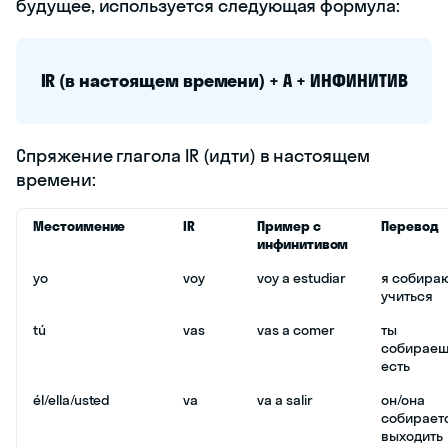
будущее, используется следующая формула:
IR (в настоящем времени) + A + ИНФИНИТИВ
Спряжение глагола IR (идти) в настоящем
времени:
Местоимение
IR
Пример с
Перевод
инфинитивом
yo
voy
voy a estudiar
я собира
учиться
tú
vas
vas a comer
ты
собираеш
есть
él/ella/usted
va
va a salir
он/она
собирает
выходить