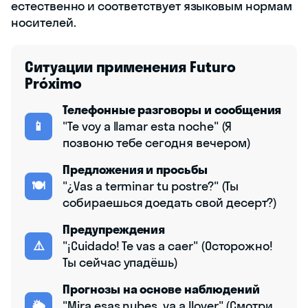
естественно и соответствует языковым нормам
носителей.
Ситуации применения Futuro
Próximo
Телефонные разговоры и сообщения
📱
"Te voy a llamar esta noche" (Я
позвоню тебе сегодня вечером)
Предложения и просьбы
🍽️
"¿Vas a terminar tu postre?" (Ты
собираешься доедать свой десерт?)
Предупреждения
⚠️
"¡Cuidado! Te vas a caer" (Осторожно!
Ты сейчас упадёшь)
Прогнозы на основе наблюдений
🌦️
"Mira esas nubes, va a llover" (Смотри