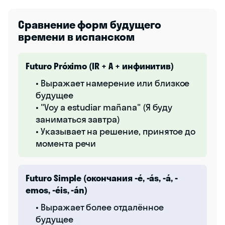
Сравнение форм будущего
времени в испанском
Futuro Próximo (IR + A + инфинитив)
• Выражает намерение или близкое
будущее
• "Voy a estudiar mañana" (Я буду
заниматься завтра)
• Указывает на решение, принятое до
момента речи
Futuro Simple (окончания -é, -ás, -á, -
emos, -éis, -án)
• Выражает более отдалённое
будущее