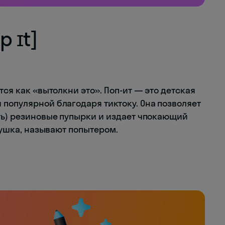
p ɪt]
ся как «вытолкни это». Поп-ит — это детская
 популярной благодаря тиктоку. Она позволяет
ать) резиновые пупырки и издает чпокающий
грушка, называют попытером.