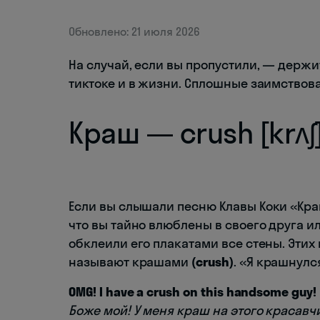
Обновлено: 21 июля 2026
На случай, если вы пропустили, — держи
тиктоке и в жизни. Сплошные заимствова
Краш — crush [krʌʃ
Если вы слышали песню Клавы Коки «Краш»
что вы тайно влюблены в своего друга ил
обклеили его плакатами все стены. Этих
называют крашами
(crush)
. «Я крашнулс
OMG! I have a crush on this handsome guy!
Боже мой! У меня краш на этого красавч