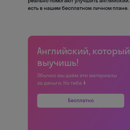
реально помогают улучшить английский. 
есть в нашем бесплатном личном плане.
Английский, который
выучишь!
Обычно мы даём эти материалы
за деньги. Но тебе ⬇️
Бесплатно