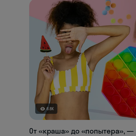
8.8K
От «краша» до «попытера», — 