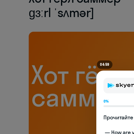
ɡɜːrl ˈsʌmər]
04:54
0%
Прочитайте 
 — How are you doing today? 
