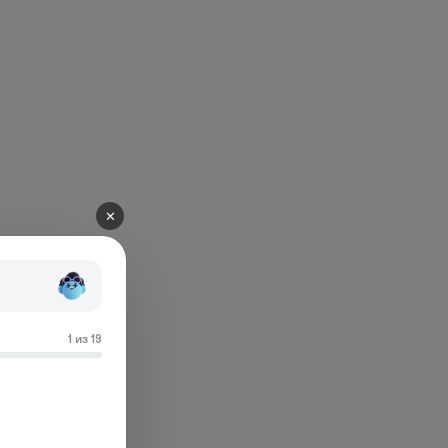
✕
1 из 19