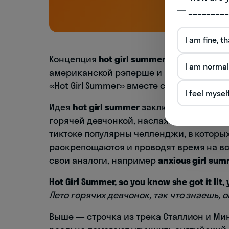
— _________
I am fine, t
Концепция
hot girl summer
(лета горячих
I am normal
американской рэперше и красотке Меган
«Hot Girl Summer» вместе с другой звез
I feel mysel
Идея
hot girl summer
заключается в том,
горячей девчонкой, наслаждаться жизнью
тиктоке популярны челленджи, в которы
раскрепощаются и проводят время на в
свои аналоги, например
anxious girl su
Hot Girl Summer, so you know she got it lit,
Лето горячих девчонок, так что знаешь, о
Выше — строчка из трека Сталлион и Ми