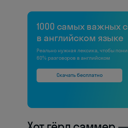
1000 самых важных 
в английском языке
Реально нужная лексика, чтобы пон
60% разговоров в английском
Скачать бесплатно
Хот гёрл саммер — 