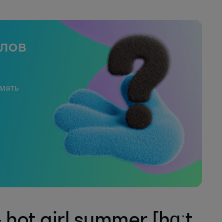
слов
имать
hot girl summer [hɑːt