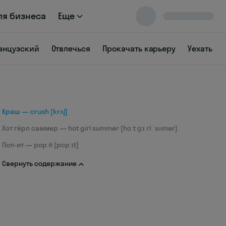
ля бизнеса
Еще
анцузский
Отвлечься
Прокачать карьеру
Уехать
Краш — crush [krʌʃ]
Хот гёрл саммер — hot girl summer [hɑːt ɡɜːrl ˈsʌmər]
Поп-ит — pop it [pɒp ɪt]
Свернуть содержание