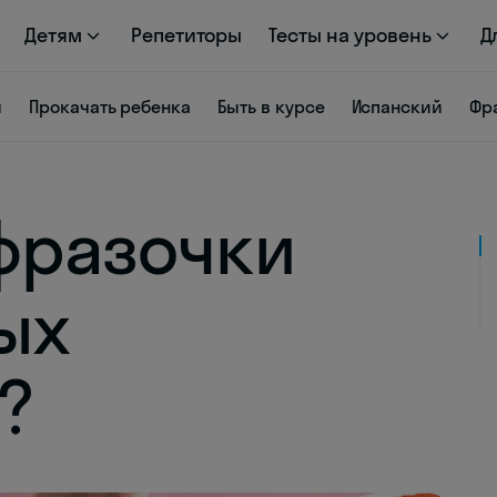
Детям
Репетиторы
Тесты на уровень
Д
я
Прокачать ребенка
Быть в курсе
Испанский
Фр
 фразочки
ых
?