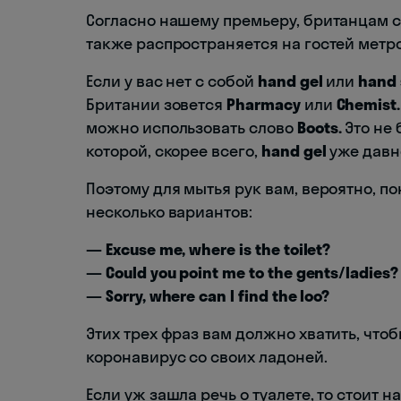
Согласно нашему премьеру, британцам с
также распространяется на гостей метр
Если у вас нет с собой
hand gel
или
hand 
Британии зовется
Pharmacy
или
Chemist.
можно использовать слово
Boots.
Это не 
которой, скорее всего,
hand gel
уже давн
Поэтому для мытья рук вам, вероятно, пон
несколько вариантов:
— Excuse me, where is the toilet?
— Could you point me to the gents/ladies?
— Sorry, where can I find the loo?
Этих трех фраз вам должно хватить, чт
коронавирус со своих ладоней.
Если уж зашла речь о туалете, то стоит 