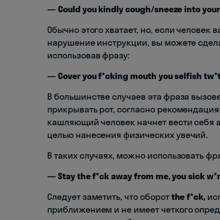
— Could you kindly cough/sneeze into you
Обычно этого хватает, но, если человек 
нарушение инструкции, вы можете сдел
использовав фразу:
— Cover you f*cking mouth you selfish tw*t
В большинстве случаев эта фраза вызов
прикрывать рот, согласно рекомендация
кашляющий человек начнет вести себя а
целью нанесения физических увечий.
В таких случаях, можно использовать фра
— Stay the f*ck away from me, you sick w*n
Следует заметить, что оборот
the f*ck,
исп
приближением и не имеет четкого опре