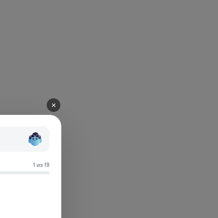
✕
1 из 19