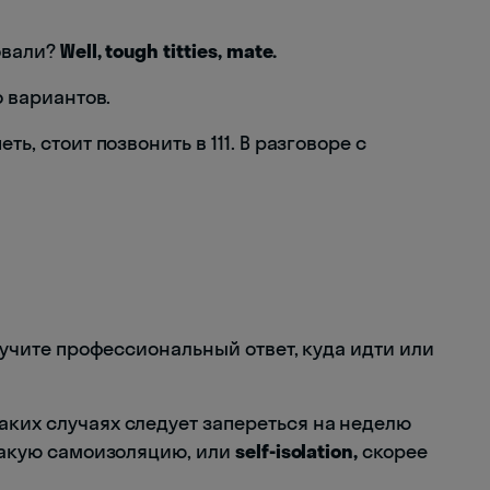
вовали?
Well, tough titties, mate.
о вариантов.
ть, стоит позвонить в 111. В разговоре с
олучите профессиональный ответ, куда идти или
аких случаях следует запереться на неделю
 Такую самоизоляцию, или
self-isolation,
скорее