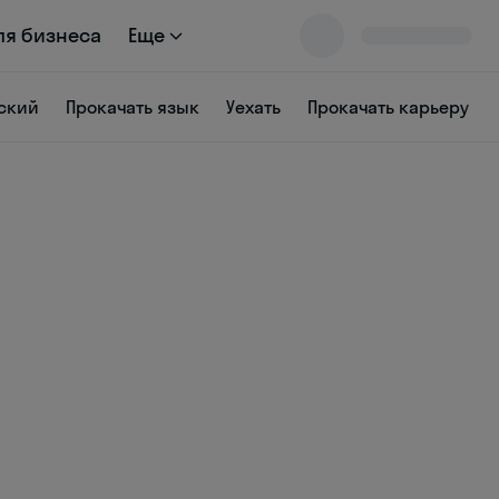
ля бизнеса
Еще
ский
Прокачать язык
Уехать
Прокачать карьеру