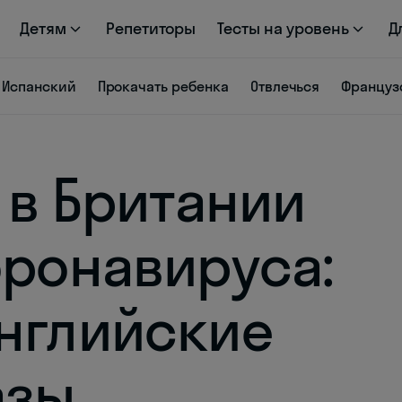
Детям
Репетиторы
Тесты на уровень
Д
Испанский
Прокачать ребенка
Отвлечься
Француз
 в Британии
оронавируса:
нглийские
азы