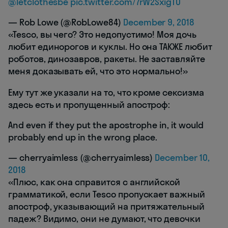
@letclothesbe
pic.twitter.com/7rW2SxigT0
— Rob Lowe (@RobLowe84)
December 9, 2018
«Tesco, вы чего? Это недопустимо! Моя дочь
любит единорогов и куклы. Но она ТАКЖЕ любит
роботов, динозавров, ракеты. Не заставляйте
меня доказывать ей, что это нормально!»
Ему тут же указали на то, что кроме сексизма
здесь есть и пропущенный апостроф:
And even if they put the apostrophe in, it would
probably end up in the wrong place.
— cherryaimless (@cherryaimless)
December 10,
2018
«Плюс, как она справится с английской
грамматикой, если Tesco пропускает важный
апостроф, указывающий на притяжательный
падеж? Видимо, они не думают, что девочки