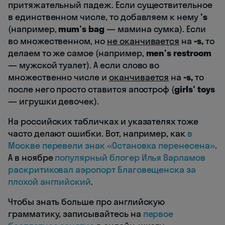
притяжательный падеж. Если существительное
в единственном числе, то добавляем к нему
's
(например,
mum's bag
— мамина сумка). Если
во множественном, но
не оканчивается
на
-s,
то
делаем то же самое (например,
men's restroom
— мужской туалет). А если слово во
множественно числе и
оканчивается
на
-s,
то
после него просто ставится апостроф (
girls' toys
— игрушки девочек).
На российских табличках и указателях тоже
часто делают ошибки. Вот, например, как
в
Москве перевели знак «Остановка перенесена»
.
А в ноябре
популярный блогер Илья Варламов
раскритиковал аэропорт Благовещенска за
плохой английский
.
Чтобы знать больше про английскую
грамматику, записывайтесь на
первое