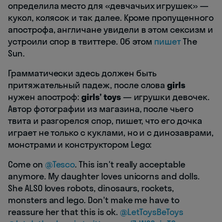
определила место для «девчачьих игрушек» —
кукол, колясок и так далее. Кроме пропущенного
апострофа, англичане увидели в этом сексизм и
устроили спор в твиттере. Об этом
пишет
The
Sun.
Грамматически здесь должен быть
притяжательный падеж, после слова
girls
нужен апостроф:
girls’ toys
— игрушки девочек.
Автор фотографии из магазина, после чьего
твита и разгорелся спор, пишет, что его дочка
играет не только с куклами, но и с динозаврами,
монстрами и конструктором Lego:
Come on
@Tesco
. This isn't really acceptable
anymore. My daughter loves unicorns and dolls.
She ALSO loves robots, dinosaurs, rockets,
monsters and lego. Don't make me have to
reassure her that this is ok.
@LetToysBeToys