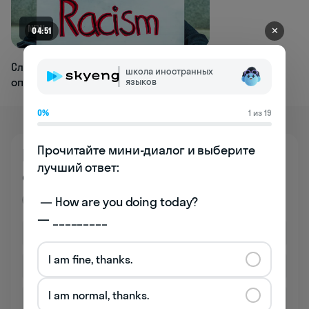
NEW
✕
04:51
Словари английского начали менять
школа иностранных
определение слова «расизм»
языков
0%
1 из 19
Прочитайте мини-диалог и выберите 
Познакомьтесь
лучший ответ:

со школой бесплатно
Премиум
 — How are you doing today? 

— _________
I am fine, thanks.
I am normal, thanks.