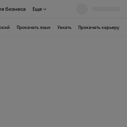
ля бизнеса
Еще
ский
Прокачать язык
Уехать
Прокачать карьеру