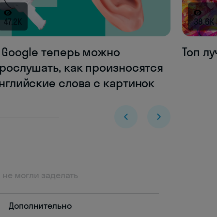
47.2K
38.6K
 Google теперь можно
Топ л
рослушать, как произносятся
нглийские слова с картинок
 не могли заделать
Дополнительно