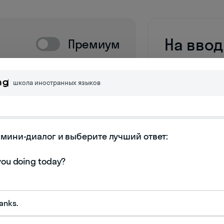
На вво
Премиум
с мето
школа иностранных языков
Покаже
и ответ
Определ
мини-диалог и выберите лучший ответ:

и подбе
льных данных
Расскаж
проходя
hanks.
аявку