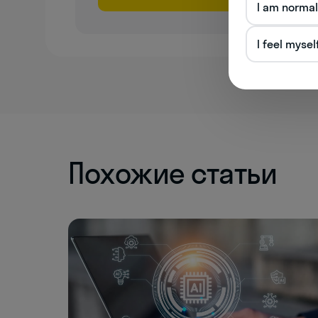
I am normal
I feel mysel
Похожие статьи