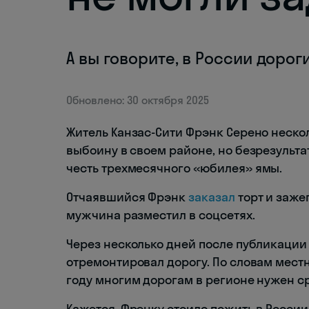
А вы говорите, в России дорог
Обновлено: 30 октября 2025
Житель Канзас-Сити Фрэнк Серено неск
выбоину в своем районе, но безрезультат
честь трехмесячного «юбилея» ямы.
Отчаявшийся Фрэнк
заказал
торт и заже
мужчина разместил в соцсетях.
Через несколько дней после публикации
отремонтировал дорогу. По словам местн
году многим дорогам в регионе нужен с
Кажется, Фрэнку стоило пожить в России.