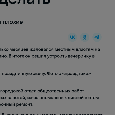
и плохие
олько месяцев жаловался местным властям на
но. В итоге он решил устроить вечеринку в
г праздничную свечу. Фото с «праздника»
 городской отдел общественных работ
ых властей, из-за аномальных ливней в этом
рочный ремонт.
 В конце концов, у нас ямы могут не заделывать