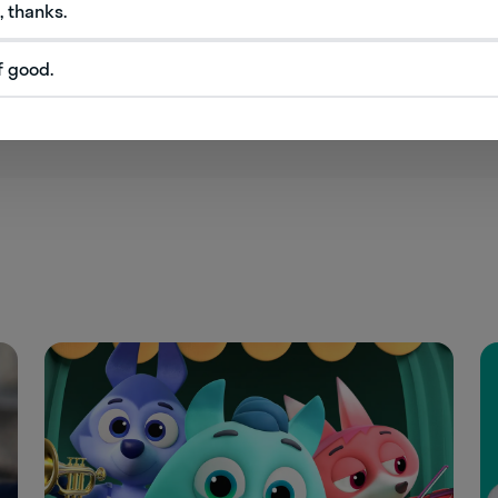
, thanks.
f good.