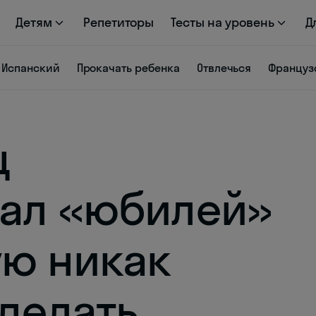
Детям
Репетиторы
Тесты на уровень
Д
Испанский
Прокачать ребенка
Отвлечься
Француз
ц
ал «юбилей»
ую никак
аделать