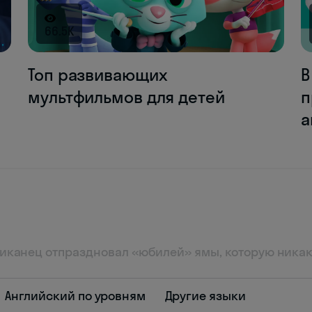
66.5K
Топ развивающих
В
мультфильмов для детей
п
а
иканец отпраздновал «юбилей» ямы, которую никак
Английский по уровням
Другие языки