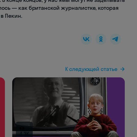
лось — как британской журналистке, которая
в Пекин.
К следующей статье
4.3K