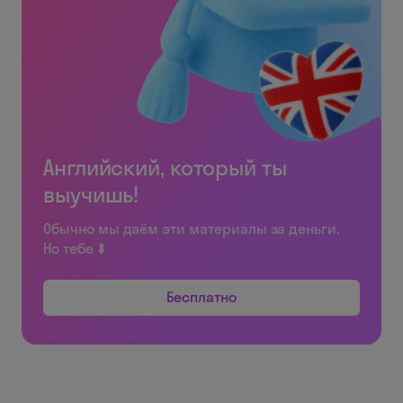
Английский, который ты
выучишь!
Обычно мы даём эти материалы за деньги.
Но тебе ⬇️
Бесплатно