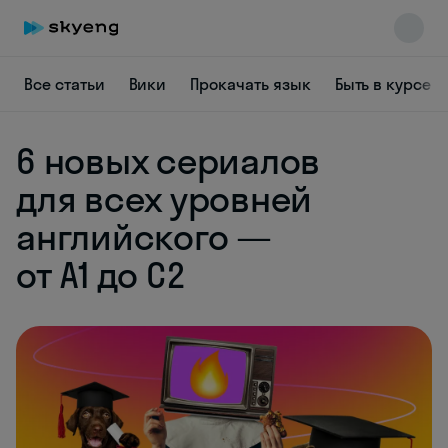
Все статьи
Вики
Прокачать язык
Быть в курсе
6 новых сериалов
для всех уровней
Skyeng Chat
английского —
online
от А1 до С2