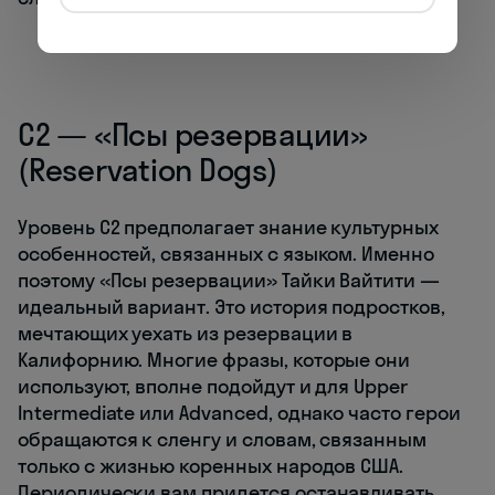
C2 — «Псы резервации»
(Reservation Dogs)
Уровень C2 предполагает знание культурных
особенностей, связанных с языком. Именно
поэтому «Псы резервации» Тайки Вайтити —
идеальный вариант. Это история подростков,
мечтающих уехать из резервации в
Калифорнию. Многие фразы, которые они
используют, вполне подойдут и для Upper
Intermediate или Advanced, однако часто герои
обращаются к сленгу и словам, связанным
только с жизнью коренных народов США.
Периодически вам придется останавливать