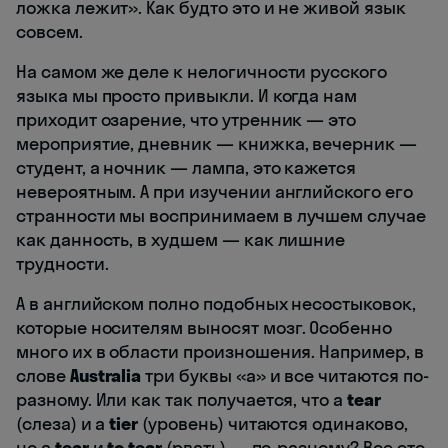
ложка лежит». Как будто это и не живой язык
совсем.
На самом же деле к нелогичности русского
языка мы просто привыкли. И когда нам
приходит озарение, что утренник — это
мероприятие, дневник — книжка, вечерник —
студент, а ночник — лампа, это кажется
невероятным. А при изучении английского его
странности мы воспринимаем в лучшем случае
как данность, в худшем — как лишние
трудности.
А в английском полно подобных несостыковок,
которые носителям выносят мозг. Особенно
много их в области произношения. Например, в
слове
Australia
три буквы «a» и все читаются по-
разному. Или как так получается, что a
tear
(слеза) и a
tier
(уровень) читаются одинаково,
но a
tear
и
to tear
(рвать) — по-разному? Все это