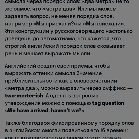
смысла через порядок слов: «два метра» не то
же самое, что «метра два». Или мы можем
задавать вопрос, не меняя порядка слов,
например «Мы приехали?» и «Мы приехали».
Эти конструкции у русскоговорящего настолько
доведены до автоматизма, что кажется, что
строгий английский порядок слов сковывает
речь и мешает выражать мысли.
Английский создал свои приемы, чтобы
выражать оттенки смысла.Значение
приблизительности как в словосочетании
«метра два», можно выразить через суффикс —
two-merter-ish
. А сделать вопрос из
утверждения можно с помощью
tag question
:
«
We have arrived, haven’t we?
».
Также благодаря фиксированному порядку слов
в английском смогли появиться его 16 времен:
когда каждое слово на своем месте, можно