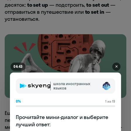
десяток:
to set up
— подстроить,
to set out
—
отправиться в путешествие или
to set in
—
установиться.
✕
04:43
школа иностранных
языков
0%
1 из 19
Еще почти каждое английское слово может
Прочитайте мини-диалог и выберите 
переходить из одной части речи в другую не
лучший ответ:

меняя своего внешнего вида:
a back
(спина) —