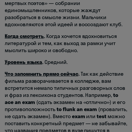
мертвых поэтов» — собрании
единомышленников, которые жаждут
разобраться в смысле жизни. Мальчики
вдохновляются этой идеей и воссоздают клуб.
Когда смотреть
.
Когда хочется вдохновиться
литературой и тем, как выход за рамки учит
мыслить широко и свободно.
Уровень языка
.
Средний.
Что запомнить прямо сейчас
.
Так как действие
фильма разворачивается в колледже, вам
встретится немало типичных разговорных слов
и фраз из лексикона студентов. Например,
to
ace an exam
(сдать экзамен на «отлично») и его
противоположность
to flunk an exam
(провалить,
не сдать экзамен). Вместо
exam
или
test
можно
поставить конкретный предмет — не забывайте,
что названия предметов в вузе пишутся в