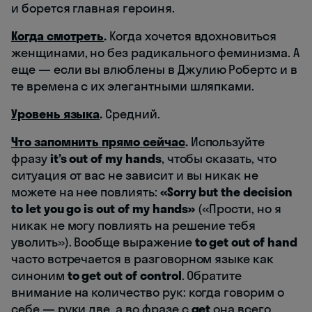
и борется главная героиня.
Когда смотреть
.
Когда хочется вдохновиться
женщинами, но без радикального феминизма. А
еще — если вы влюблены в Джулию Робертс и в
те времена с их элегантными шляпками.
Уровень языка
.
Средний.
Что запомнить прямо сейчас
.
Используйте
фразу
it’s out of my hands
, чтобы сказать, что
ситуация от вас не зависит и вы никак не
можете на нее повлиять:
«Sorry but the decision
to let you go is out of my hands»
(«Прости, но я
никак не могу повлиять на решение тебя
уволить»). Вообще выражение
to get out of hand
часто встречается в разговорном языке как
синоним
to get out of control
. Обратите
внимание на количество рук: когда говорим о
себе — руки две, а во фразе с
get
она всего