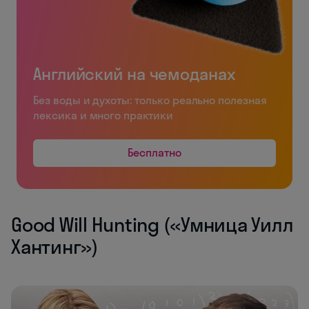
Английский на чемоданах
Без воды и духоты: только реально полезная
лексика и много практики
Бесплатно
Good Will Hunting («Умница Уилл
Хантинг»)