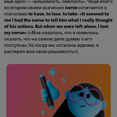
еще одно — «решимость, смелость». Чаще всего
во втором своем значении
nerve
сочетается с
глаголами
to have
,
to lose
,
to take
:
«It seemed to
me I had the nerve to tell him what I really thought
of his actions. But when we were left alone, I lost
my nerve»
(«Мне казалось, что я осмелюсь
сказать, что на самом деле думаю о его
поступках. Но когда мы остались вдвоем, я
растерял всю свою решимость»).