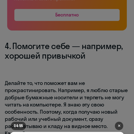
Бесплатно
4. Помогите себе — например,
хорошей привычкой
Делайте то, что поможет вам не
прокрастинировать. Например, я люблю старые
добрые бумажные носители и терпеть не могу
читать на компьютере. Я знаю эту свою
особенность. Поэтому, когда получаю новый
рабочий или учебный документ, сразу
распечатываю и кладу на видное место.
✕
04:52
Каждый раз, натыкаясь на него взглядом, я