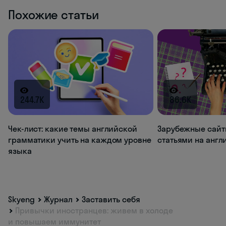
Похожие статьи
244.7K
86.6K
Чек-лист: какие темы английской
Зарубежные сайт
грамматики учить на каждом уровне
статьями на анг
языка
Skyeng
Журнал
Заставить себя
Привычки иностранцев: живем в холоде
и повышаем иммунитет