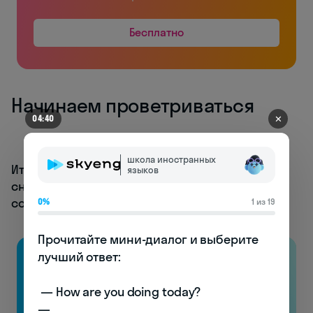
Бесплатно
Начинаем проветриваться
✕
04:40
школа иностранных
Итак, самый простой (и единственный) способ
языков
снизить перепад температур — начать
создавать прохладу дома самим.
0%
1 из 19
Прочитайте мини-диалог и выберите 
лучший ответ:

 — How are you doing today? 

— _________