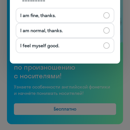
I am fine, thanks.
I am normal, thanks.
I feel myself good.
Видеоуроки
по произношению
с носителями!
Узнаете особенности английской фонетики
и начнёте понимать носителей!
Бесплатно