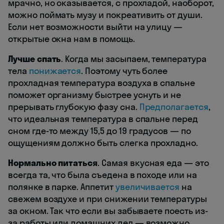
мрачно, но оказывается, с прохладой, наоборот,
можно поймать музу и покреативить от души.
Если нет возможности выйти на улицу —
открытые окна нам в помощь.
Лучше спать
. Когда мы засыпаем, температура
тела
понижается
. Поэтому чуть более
прохладная температура воздуха в спальне
поможет организму быстрее уснуть и не
прерывать глубокую фазу сна.
Предполагается
,
что идеальная температура в спальне перед
сном где-то между 15,5 до 19 градусов — по
ощущениям должно быть слегка прохладно.
Нормально питаться
. Самая вкусная еда — это
всегда та, что была съедена в походе или на
полянке в парке. Аппетит
увеличивается
на
свежем воздухе и при снижении температуры
за окном. Так что если вы забываете поесть из-
за работы или домашних дел — возможно,