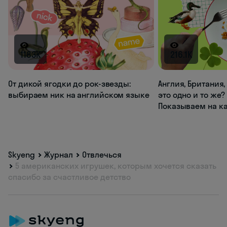
1183K
216.1K
От дикой ягодки до рок-звезды:
Англия, Британия
выбираем ник на английском языке
это одно и то же?
Показываем на к
Skyeng
Журнал
Отвлечься
5 американских игрушек, которым хочется сказать
спасибо за счастливое детство