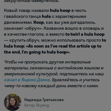
закрутилось-завертелось.
Новый товар назвали
hula hoop
в честь
гавайского танца
hula
с характерными
движениями.
Hoop
, как вы уже догадались,
означает «обруч». Название вошло в словарь и
в качестве глагола, и вместо
to twirl a hula hoop
— крутить обруч, можно использовать просто
to
hula hoop
:
«As soon as I’ve read the article up to
the end, I’m going to hula hoop»
.
Чтобы не пропускать другие интересные
материалы, связанные с английским языком и
американской культурой, подпишитесь на наш
канал в Яндекс.Дзене
. Удивляйтесь и учитесь
чему-то новому каждый день вместе с нами.
Надежда Третьякова
Автор Skyeng