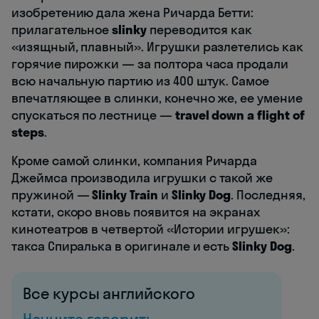
изобретению дала жена Ричарда Бетти:
прилагательное
slinky
переводится как
«изящный, плавный». Игрушки разлетелись как
горячие пирожки — за полтора часа продали
всю начальную партию из 400 штук. Самое
впечатляющее в слинки, конечно же, ее умение
спускаться по лестнице —
travel down a flight of
steps
.
Кроме самой слинки, компания Ричарда
Джеймса производила игрушки с такой же
пружиной —
Slinky Train
и
Slinky Dog
. Последняя,
кстати, скоро вновь появится на экранах
кинотеатров в четвертой «Истории игрушек»:
такса Спиралька в оригинале и есть
Slinky Dog
.
Все курсы английского