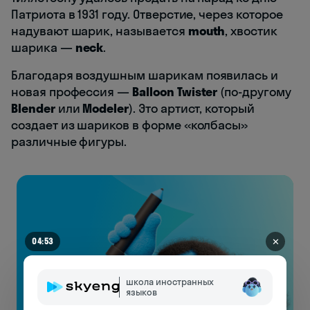
Патриота в 1931 году. Отверстие, через которое
надувают шарик, называется
mouth
, хвостик
шарика —
neck
.
Благодаря воздушным шарикам появилась и
новая профессия —
Balloon Twister
(по-другому
Blender
или
Modeler
). Это артист, который
создает из шариков в форме «колбасы»
различные фигуры.
✕
04:48
школа иностранных
языков