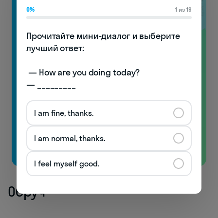
0%
1 из 19
Прочитайте мини-диалог и выберите 
лучший ответ:

Видеоуроки
по произношению
 — How are you doing today? 

с носителями!
— _________
Узнаете особенности английской фонетики
I am fine, thanks.
и начнёте понимать носителей!
I am normal, thanks.
Бесплатно
I feel myself good.
Обруч