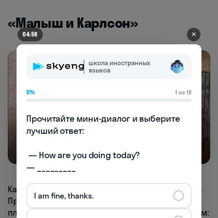
«Малыш и Карлсон»
✕
04:49
школа иностранных
языков
0%
1 из 19
Прочитайте мини-диалог и выберите 
лучший ответ:

 — How are you doing today? 

— _________
Карлсон грустно говорит, что он лучше собаки.
I am fine, thanks.
Пронзительно и трагично, в детстве мы все
плакали. Если вы не заметили, то рассказываем: