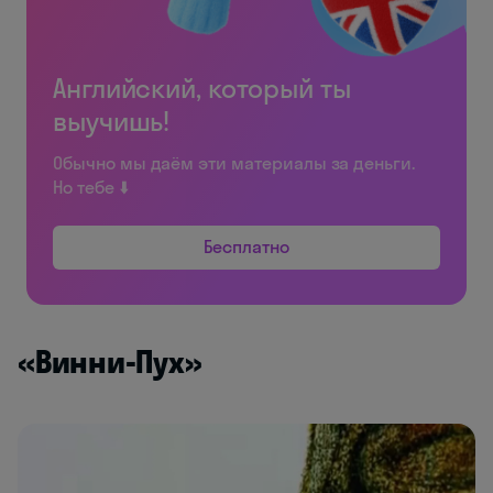
Английский, который ты
выучишь!
Обычно мы даём эти материалы за деньги.
Но тебе ⬇️
Бесплатно
«Винни-Пух»