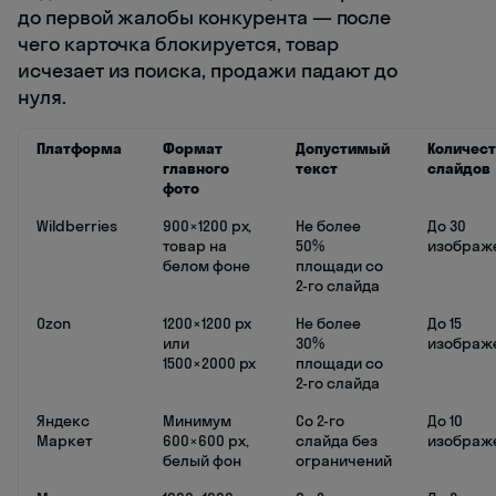
до первой жалобы конкурента — после
чего карточка блокируется, товар
исчезает из поиска, продажи падают до
нуля.
Платформа
Формат
Допустимый
Количест
главного
текст
слайдов
фото
Wildberries
900×1200 px,
Не более
До 30
товар на
50%
изображ
белом фоне
площади со
2-го слайда
Ozon
1200×1200 px
Не более
До 15
или
30%
изображ
1500×2000 px
площади со
2-го слайда
Яндекс
Минимум
Со 2-го
До 10
Маркет
600×600 px,
слайда без
изображ
белый фон
ограничений