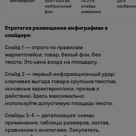
Мегамаркет
1000×1000 px,
Со 2-го
До 8
нейтральный
слайда
изображ
фон
умеренно
Стратегия размещения инфографики в
слайдере:
Слайд 1 — строго по правилам
маркетплейса: товар, белый фон, без
текста. Это цена входа на площадку.
Слайд 2 — первый информационный удар:
ключевая выгода товара крупным текстом,
основные характеристики, призыв к
действию. Здесь максимально
используйте допустимую площадь текста.
Слайды 3–4 — детализация: схемы
применения, таблицы размеров, состав,
сравнение с аналогами. Покупатель,