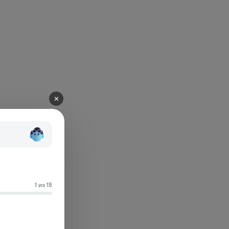
✕
1 из 19