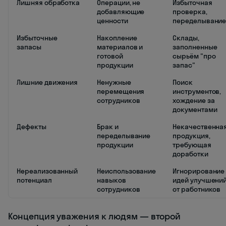
Лишняя обработка
Операции, не
Избыточная
добавляющие
проверка,
ценности
переделывани
Избыточные
Накопление
Склады,
запасы
материалов и
заполненные
готовой
сырьём "про
продукции
запас"
Лишние движения
Ненужные
Поиск
перемещения
инструментов,
сотрудников
хождение за
документами
Дефекты
Брак и
Некачественна
переделывание
продукция,
продукции
требующая
доработки
Нереализованный
Неиспользование
Игнорирование
потенциал
навыков
идей улучшени
сотрудников
от работников
Концепция уважения к людям — второй