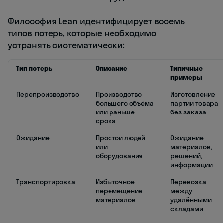
Философия Lean идентифицирует восемь
типов потерь, которые необходимо
устранять систематически:
Тип потерь
Описание
Типичные
примеры
Перепроизводство
Производство
Изготовление
большего объёма
партии товара
или раньше
без заказа
срока
Ожидание
Простои людей
Ожидание
или
материалов,
оборудования
решений,
информации
Транспортировка
Избыточное
Перевозка
перемещение
между
материалов
удалёнными
складами