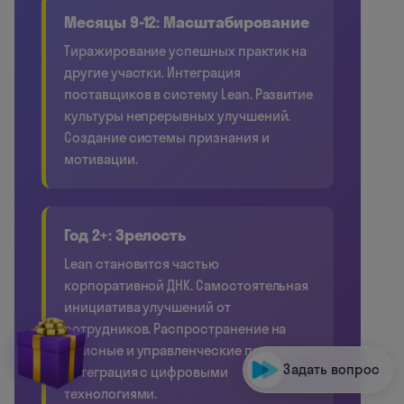
Месяцы 9-12: Масштабирование
Тиражирование успешных практик на
другие участки. Интеграция
поставщиков в систему Lean. Развитие
культуры непрерывных улучшений.
Создание системы признания и
мотивации.
Год 2+: Зрелость
Lean становится частью
корпоративной ДНК. Самостоятельная
инициатива улучшений от
сотрудников. Распространение на
офисные и управленческие процессы.
Задать вопрос
Интеграция с цифровыми
технологиями.