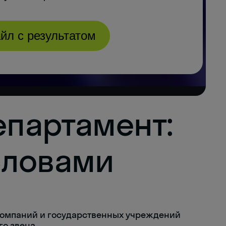
епартамент:
словами
компаний и государственных учреждений
го звена