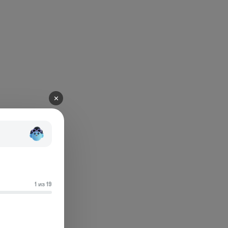
✕
1 из 19