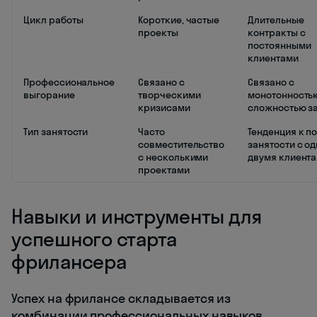
Цикл работы
Короткие, частые
Длительные
проекты
контракты с
постоянными
клиентами
Профессиональное
Связано с
Связано с
выгорание
творческими
монотонность
кризисами
сложностью з
Тип занятости
Часто
Тенденция к п
совместительство
занятости с о
с несколькими
двумя клиент
проектами
Навыки и инструменты для
успешного старта
фрилансера
Успех на фрилансе складывается из
комбинации профессиональных навыков