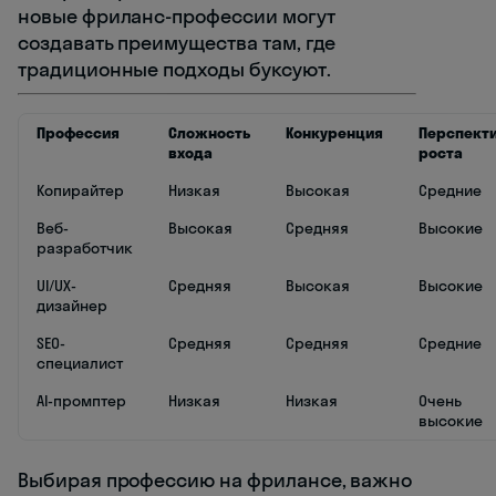
новые фриланс-профессии могут
создавать преимущества там, где
традиционные подходы буксуют.
Профессия
Сложность
Конкуренция
Перспект
входа
роста
Копирайтер
Низкая
Высокая
Средние
Веб-
Высокая
Средняя
Высокие
разработчик
UI/UX-
Средняя
Высокая
Высокие
дизайнер
SEO-
Средняя
Средняя
Средние
специалист
AI-промптер
Низкая
Низкая
Очень
высокие
Выбирая профессию на фрилансе, важно