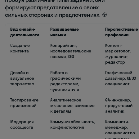
формируют представление о своих
сильных сторонах и предпочтениях. 🎯
Вид онлайн-
Развиваемые
Перспективные
деятельности
навыки
профессии
Создание
Копирайтинг,
Контент-
контента
исследовательские
маркетолог,
навыки, SEO
журналист,
редактор
Дизайн и
Работа с
Графический
визуальное
графическими
дизайнер, UI/UX
творчество
редакторами,
специалист
чувство стиля
Тестирование
Аналитическое
QA-инженер,
приложений
мышление, внимание
продуктовый
к деталям
аналитик
Модерация
Коммуникабельность,
Комьюнити-
сообществ
конфликтология
менеджер,
специалист по
поддержке