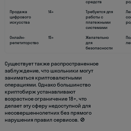
средств
ро
Продажа
14+
Требуется для
Ле
цифрового
работы с
со
искусства
платежными
ро
системами
Онлайн-
15+
Желательно
По
репетиторство
для
ле
безопасности
Существует также распространенное
заблуждение, что школьники могут
заниматься криптовалютными
операциями. Однако большинство
криптобирж устанавливают
возрастное ограничение 18+, что
делает эту сферу недоступной для
несовершеннолетних без прямого
нарушения правил сервисов. 🚫