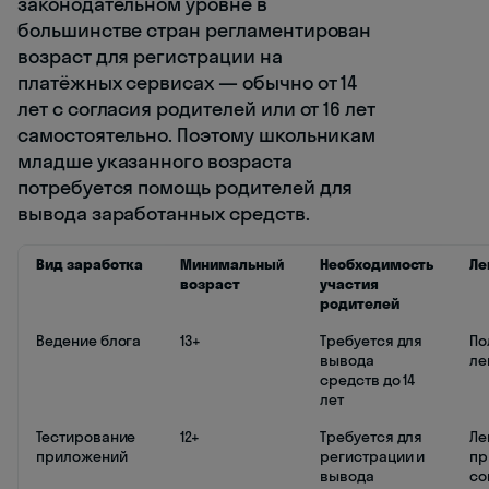
законодательном уровне в
большинстве стран регламентирован
возраст для регистрации на
платёжных сервисах — обычно от 14
лет с согласия родителей или от 16 лет
самостоятельно. Поэтому школьникам
младше указанного возраста
потребуется помощь родителей для
вывода заработанных средств.
Вид заработка
Минимальный
Необходимость
Ле
возраст
участия
родителей
Ведение блога
13+
Требуется для
По
вывода
ле
средств до 14
лет
Тестирование
12+
Требуется для
Ле
приложений
регистрации и
пр
вывода
со