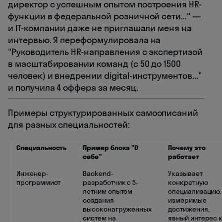
директор с успешным опытом построения HR-
функции в федеральной розничной сети..." —
и IT-компании даже не приглашали меня на
интервью. Я переформулировала на
"Руководитель HR-направления с экспертизой
в масштабировании команд (с 50 до 1500
человек) и внедрении digital-инструментов..."
и получила 4 оффера за месяц.
Примеры структурированных самоописаний
для разных специальностей:
Специальность
Пример блока "О
Почему это
себе"
работает
Инженер-
Backend-
Указывает
программист
разработчик с 5-
конкретную
летним опытом
специализацию,
создания
измеримые
высоконагруженных
достижения,
систем на
явный интерес 