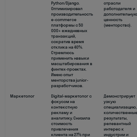
Python/Django.
отрасли
Оптимизировал
работодателя и
производительность
дополнительну
e-commerce
ценность
платформы с 50
(менторство).
000+ ежедневных
транзакций,
сократив время
отклика на 40%.
Стремлюсь
применить навыки
масштабирования в
финтех-проектах.
Имею опыт
менторства junior-
разработчиков.
Маркетолог
Digital-маркетолог с
Демонстрирует
фокусом на
узкую
контекстную
специализацию,
рекламу и
количественны
аналитику. Снизила
результаты,
стоимость
релевантный
привлечения
интерес к
клиента на 27% при
индустрии и