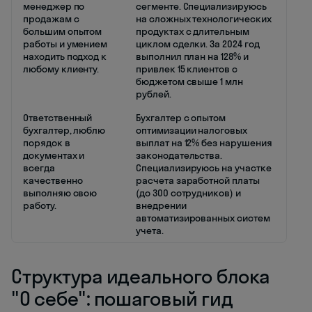
менеджер по
сегменте. Специализируюсь
продажам с
на сложных технологических
большим опытом
продуктах с длительным
работы и умением
циклом сделки. За 2024 год
находить подход к
выполнил план на 128% и
любому клиенту.
привлек 15 клиентов с
бюджетом свыше 1 млн
рублей.
Ответственный
Бухгалтер с опытом
бухгалтер, люблю
оптимизации налоговых
порядок в
выплат на 12% без нарушения
документах и
законодательства.
всегда
Специализируюсь на участке
качественно
расчета заработной платы
выполняю свою
(до 300 сотрудников) и
работу.
внедрении
автоматизированных систем
учета.
Структура идеального блока
"О себе": пошаговый гид