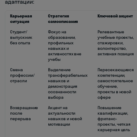
адаптации:
Карьерная
Стратегия
Ключевой акцент
ситуация
самоописания
Студент/
Фокус на
Релевантные
выпускник
образовании,
учебные проекты,
без опыта
профильных
стажировки,
навыках и
волонтерство,
активностях вне
активная позиция
учебы
Смена
Выделение
Пересекающиеся
профессии/
трансферабельных
компетенции,
отрасли
навыков и
самостоятельное
демонстрация
обучение,
осознанности
проекты в новой
выбора
сфере
Возвращение
Акцент на
Повышение
после
актуальности
квалификации,
перерыва
навыков и новой
фриланс-
мотивации
проекты, четкая
карьерная цель